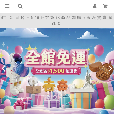
即日起～8/8✨客製化商品加贈⭐浪漫驚喜彈
跳盒