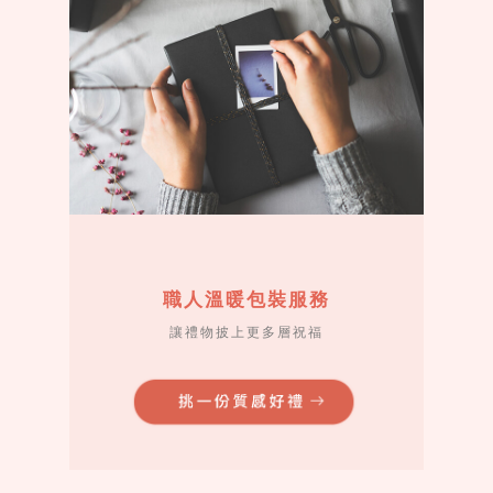
未來我親手做出去的機關爆炸卡
一定每份都充滿你們的心血～
很感謝😘
李薇琪
當我打開包裹看到包裝這麼精美的禮物時，真
的有說不出的開心！我相信不管是幾歲，應該
沒有人不喜歡收到禮物時的驚喜與感動，尤其
手寫的心意不同於
還有一張手寫的窩心小卡！
職人溫暖包裝服務
工整生硬的印刷體，更多了一些溫度，是一種
讓禮物披上更多層祝福
貼近人體的37度，不多不少，愛得剛剛好～
Yu-la Huang