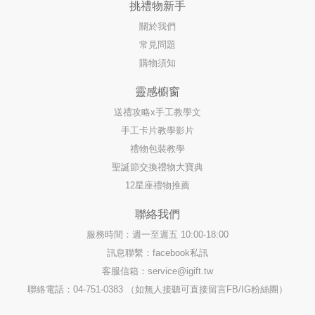
挑禮物新手
關於我們
常見問題
購物須知
靈感櫥窗
送禮攻略x手工教學文
手工卡片教學影片
禮物包裝教學
聖誕節交換禮物大寶典
12星座禮物推薦
聯絡我們
服務時間：週一至週五 10:00-18:00
訊息聯繫：facebook私訊
客服信箱：
service@igift.tw
聯絡電話：04-751-0383 （如無人接聽可直接留言FB/IG粉絲團）