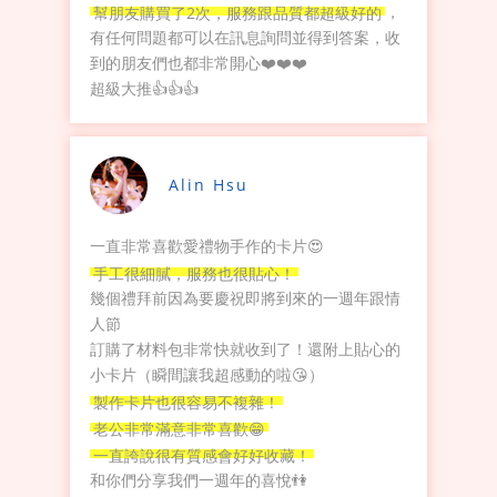
幫朋友購買了2次，服務跟品質都超級好的
，
有任何問題都可以在訊息詢問並得到答案，收
到的朋友們也都非常開心❤️❤️❤️
超級大推👍👍👍
Alin Hsu
一直非常喜歡愛禮物手作的卡片😍
手工很細膩，服務也很貼心！
幾個禮拜前因為要慶祝即將到來的一週年跟情
人節
訂購了材料包非常快就收到了！還附上貼心的
小卡片（瞬間讓我超感動的啦😘）
製作卡片也很容易不複雜！
老公非常滿意非常喜歡😁
一直誇說很有質感會好好收藏！
和你們分享我們一週年的喜悅👫