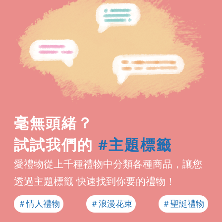
毫無頭緒？
#主題標籤
試試我們的
愛禮物從上千種禮物中分類各種商品，讓您
透過主題標籤 快速找到你要的禮物！
＃情人禮物
＃浪漫花束
＃聖誕禮物