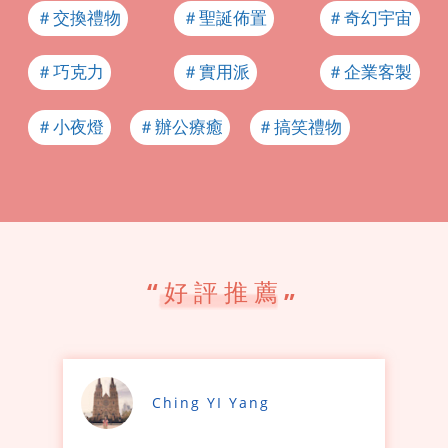
＃交換禮物
＃聖誕佈置
＃奇幻宇宙
＃巧克力
＃實用派
＃企業客製
＃小夜燈
＃辦公療癒
＃搞笑禮物
“
好評推薦
”
Ching YI Yang