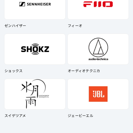
しさや楽器の躍動感、生々しさまで同時に堪能できる、まさに欲張りな
イヤホンに仕上がっています！
まとめると、「Softears EDGE」は、幾何学的で洗練されたハウジング
と、低音とボーカルが映えるサウンドが特徴の有線イヤホンです。
ゼンハイザー
フィーオ
ボーカルも楽器も低音も、すべて楽しみたい欲張りな方には特におすす
めできる製品です！ 「e☆イヤホン」各店舗で試聴できますので、ぜひ
お試しください！
【試聴環境】
「iPhone 15 Plus」→「KHADAS Tea Pro」（有線接続）→「Softears
EDGE」
ショックス
オーディオテクニカ
スイゲツアメ
ジェービーエル