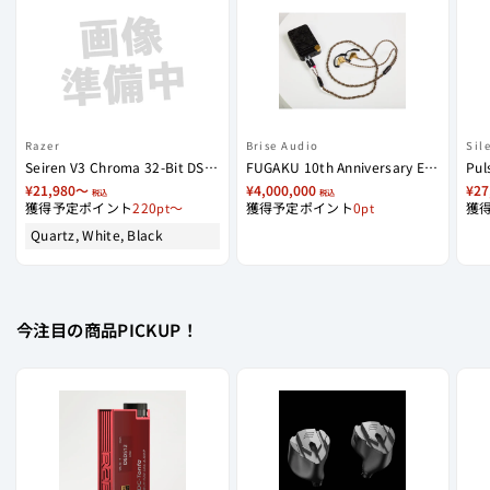
Razer
Brise Audio
Sil
Seiren V3 Chroma 32-Bit DSP - RGB USB Microphone
FUGAKU 10th Anniversary Edition
¥21,980〜
¥4,000,000
¥27
税込
税込
獲得予定ポイント
220
〜
獲得予定ポイント
0
獲
Quartz, White, Black
今注目の商品PICKUP！