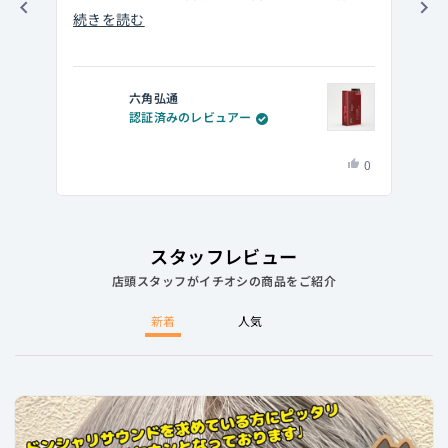
い
ち、BOOWYのマリオネットで確認しましたが
こ
続きを読む
し
続
音像のクリアさ、音場の近さや広がり、音圧な
の
リ
ど比較対象機種の中で一番凄いと感じる事は正
レ
直なかったです。
ビ
で
六角弘通
認証済みのレビュアー
ュ
ただ、特筆すべきは音の滑らかさ。
j
ー
全てが高水準のバランスで成り立っている中で
こ
は
0
の
の滑らかさは単なる優等生的な存在では無く、
た
い、
人
詳
時に怪しきばむ感覚に陥る存在で、アナログ的
左
で
六
が
細
音を求める際の最優先機になり得ると思いま
右
角
「は
を
弘
い」
の
す。
スタッフレビュー
読
通
に
矢
店頭スタッフがイチオシの商品をご紹介
さ
投
む
印
ん
票
を
新着
人気
の
押
こ
し
の
て
レ
ナ
ビ
ビ
ュ
ゲ