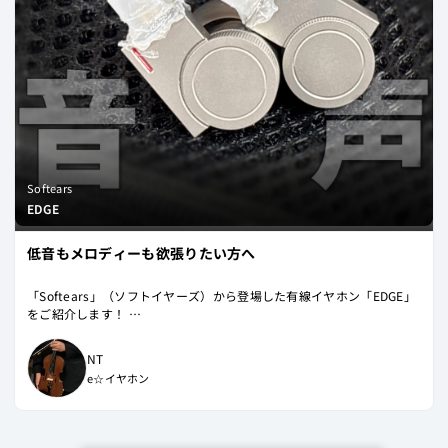
自然だからこそ、時間を忘れてつい聴き入ってしまいます……。
特に相性がよいのはアコースティックな楽器だったり、楽器を主体とし
た楽曲の方がより力を発揮してくれるように感じました。
しかし、かなり素直なヘッドホンなので、基本的に何でもきれいに再現
してくれます。
モニターとしても、リスニングとしても、音をしっかり聴きたい、楽し
みたいすべての方におすすめしたいヘッドホンです。
Softears
EDGE
低音もメロディーも欲張りたい方へ
「Softears」（ソフトイヤーズ）から登場した有線イヤホン「EDGE」
をご紹介します！
本体は非常に独特な形状です。円柱型のいわゆるカナル型と聞いて想像
NT
する形状に、四角いコネクタ接続部がついたような、幾何学的なデザイ
e☆イヤホン
ンに仕上がっています。チタン素材の堅牢さも相まって、シンプルであ
りながら洗練された印象を受けました。
実際に装着してみると、見た目以上に安定した装着感で遮音性もしっか