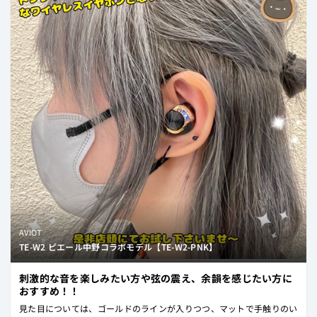
ー
ー
は
ト
役
し
に
ま
立
す。
ち
ま
し
た。
AVIOT
TE-W2 ピエール中野コラボモデル【TE-W2-PNK】
刺激的な音を楽しみたい方や弦の震え、余韻を感じたい方に
おすすめ！！
見た目については、ゴールドのラインが入りつつ、マットで手触りのい