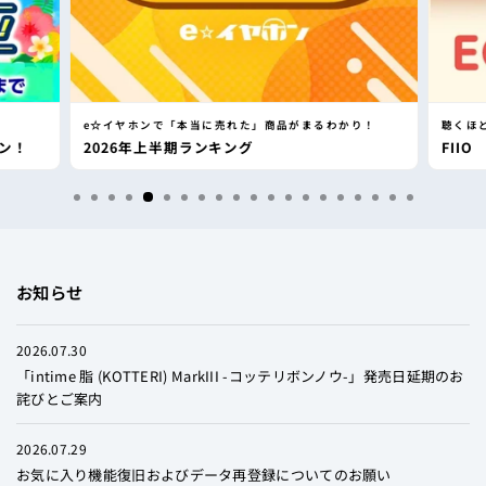
e☆イヤホンで「本当に売れた」商品がまるわかり！
聴くほ
ーン！
2026年上半期ランキング
FIIO
お知らせ
2026.07.30
「intime 脂 (KOTTERI) MarkIII -コッテリボンノウ-」発売日延期のお
詫びとご案内
2026.07.29
お気に入り機能復旧およびデータ再登録についてのお願い