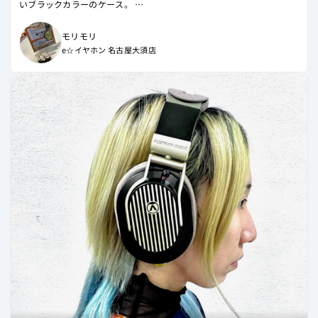
いブラックカラーのケース。
本体外側はスチームパンクな加工、内側はスケルトンになっており、お
しゃれな見た目で高級感あふれるデザインです。
モリモリ
e☆イヤホン 名古屋大須店
ノイズキャンセリングについては、なめらかな切り替わりで、音楽を流
していなくとも空調の音を自然に抑えてくれます。
音質については、迫力ときらびやかさを両立した「ドンシャリ」傾向。
そのなかでもシャリ感が強めのバランスだと感じました。
楽器の主張が強く鳴っており、特にベースやドラムのシンバルが真横に
出てきて、ベース弦やシンバルの余韻がはっきり感じ取れます。
低音域の押し出しは少し軽めですが、しっかり低音のアタック感を感じ
取ることができます。
高音域は刺激的に、中高音域は曇りなくきれいに鳴ってくれます。
ロックバンドやアコースティック系の楽器の音を楽しみたい方、「ドン
シャリ」サウンドを求めている方には、ぜひ一度お試しいただきたい1
台です！
【試聴環境】
「iPhone 12 Pro」→「AVIOT TE-W2-PNK」
【試聴楽曲】
凛として時雨 「eF」
凛として時雨 「illusion is mine」