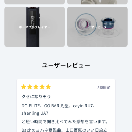
ポータブルプレイヤー
イヤーピース
ユーザーレビュー
8時間前
星
星
5
5
クセになりそう
前
つ
つ
あ
中
中
DC-ELITE、GO BAR 剣聖、cayin RU7、
5
5
と
と
と
shanling UA7
評
評
価
価
リ
と短い時間で聞き比べてみた感想を言います。
た
Bachのヨハネ受難曲、山口百恵のいい日旅立