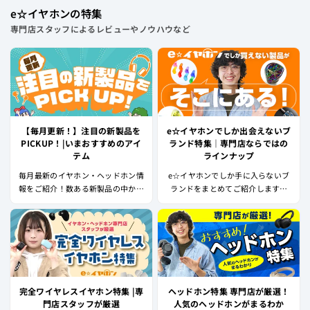
e☆イヤホンの特集
専門店スタッフによるレビューやノウハウなど
【毎月更新！】注目の新製品を
e☆イヤホンでしか出会えないブ
PICKUP！|いまおすすめのアイ
ランド特集｜専門店ならではの
テム
ラインナップ
毎月最新のイヤホン・ヘッドホン情
e☆イヤホンでしか手に入らないブ
報をご紹介！数ある新製品の中から
ランドをまとめてご紹介します。
特に注目のモデルをピックアップ！
「とことん音質を追求したい」、
「自分にぴったりのカスタム製品が
欲しい」、「ほかの人と差をつけた
い」、そんなアナタの希望に応えて
くれるメーカー、製品が盛りだくさ
ん。是非ご覧ください！
完全ワイヤレスイヤホン特集 |専
ヘッドホン特集 専門店が厳選！
門店スタッフが厳選
人気のヘッドホンがまるわか