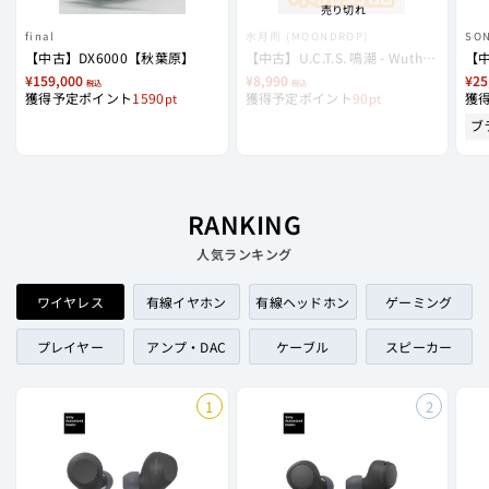
売り切れ
final
水月雨 (MOONDROP)
SO
【中古】DX6000【秋葉原】
【中古】U.C.T.S. 鳴潮 - Wuthering Waves x MOONDROP【秋葉原】
¥159,000
¥8,990
¥25
税込
税込
獲得予定ポイント
1590
獲得予定ポイント
90
獲
ブ
RANKING
人気ランキング
ワイヤレス
有線イヤホン
有線ヘッドホン
ゲーミング
プレイヤー
アンプ・DAC
ケーブル
スピーカー