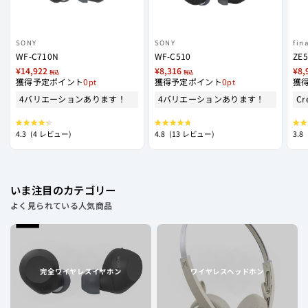
SONY
SONY
fina
WF-C710N
WF-C510
ZE5
¥14,922
¥8,316
¥8,
税込
税込
獲得予定ポイント
0
獲得予定ポイント
0
獲
4バリエーションあります！
4バリエーションあります！
Cr
星
星
星
4.3
(4 レビュー)
4.8
(13 レビュー)
3.8
5
5
5
つ
つ
つ
中
中
中
4.3
4.8
3.8
と
と
と
評
評
評
価
価
価
いま注目のカテゴリー
よく見られている人気商品
完全ワイヤレスイヤホン
ワイヤレスヘッドホン