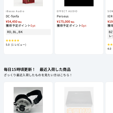
iBasso Audio
EFFECT AUDIO
SO
DC-Tonfa
Perseus
IER
¥54,450
¥175,000
¥19
税込
税込
獲得予定ポイント
0
獲得予定ポイント
0
獲
RD, BL, BK
BZ
レ
星
5.0
(1 レビュー)
5
星
つ
4.0
5
中
つ
5.0
中
と
4.0
評
と
価
評
価
毎日15時頃更新！ 最近入荷した商品
ざっくり最近入荷したものを見たい方はこちら！