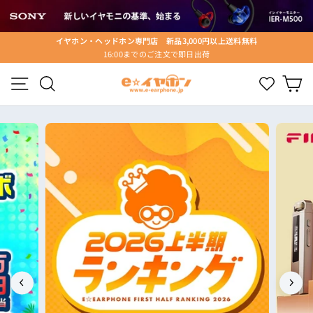
ス
キ
ッ
イヤホン・ヘッドホン専門店 新品3,000円以上送料無料
プ
16:00までのご注文で即日出荷
ス
す
ラ
e☆
る
メニュー
検索
Wishlist
カ
イ
ド
イ
シ
ョ
ヤ
ー
ホ
を
停
ン
止
す
る