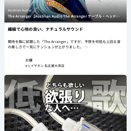
TK from 凛として時雨 「Wonder Palette」
Austrian Audio
The Arranger【Austrian Audio The Arranger ケーブル・ヘッドホンケースプレゼントキャンペーン！無くなり次第終了！】
繊細で心地の良い、ナチュラルサウンド
期待を胸に試聴した「The Arranger」ですが、予想を何倍も上回る音
の美しさで一気にテンションが上がりました。
今まで「Austrian Audio」は少しこめかみ部分の側圧が気になることが
お嬢
ありましたが、「The Arranger」はそういったことはなく、とても快
e☆イヤホン 名古屋大須店
適な着け心地でした。
音の響きも相まって、文字通り、いつまでも聴いていられるような心地
よさを同時に味わえました。
音質については全体的にバランスが整っており、極めて自然な音作りで
す。
まるで目の前で演奏しているかのような錯覚を覚えるほど、一つひとつ
の音の出方をしっかりと再現してくれます。
特に楽器を主体とした楽曲を試聴した際に、その魅力をより深く実感で
きました。
音に関しては特定の帯域が突出しているということもなく、全体をバラ
ンスよくナチュラルに再現してくれます。