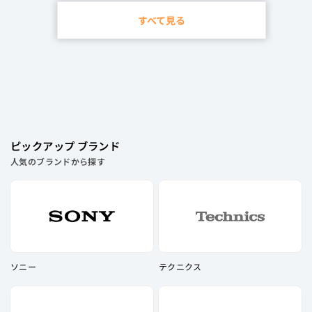
り高いです。少し重たさは感じるもののイヤーピースとケーブルでうま
く分散されており、長時間のリスニングでも痛みは出にくいと感じまし
すべて見る
た。
肝心の音質については、低音が強いのに曇り感がまったくない、非常に
ユニークなサウンドに仕上がっています！
特に印象的なのが低音です。一音一音の密度が濃く、深く広がりながら
も弾力があってくどさを感じさせない、個性的な低音です。量感も多
く、ズシンと響く低音が脳を揺さぶるようなパワフルさがあります。
それでいて音がこもったりする感覚はまったくなく、中〜高音域のメロ
ピックアップ ブランド
ディーやオケを埋もれさせることなくしっかりと聴こえてくるのが素晴
らしいです。ボーカルなどの中音域は伸びやかかつ明瞭に歌われ、高音
人気のブランドから探す
域も刺さり感がなくきれいに抜けていく感覚を味わえます。
また、じっくり聴くと解像度の高さが随所に感じられます。
全体としてはまとまり重視で一体感のあるサウンドですが、その中で一
音一音の情報量が多く、細やかなパッセージやブレス、弦を弾く音の躍
動感まで明瞭に再現されます。編成の大きな楽曲でも音を追えば「ス
ッ」とそのパートの音が耳に入ってくるようなほどよい分離感も持ち合
わせています。
ソニー
テクニクス
相性の良いジャンルについては、ポップスやEDM、ロックなどとの相
性を特によく感じました！ 低域にしっかりとした個性はありつつも
中〜高音域は埋もれることがなく、低域の濃さ、メロディーのみずみず