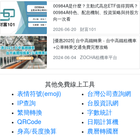
00984A是什麼？主動式高息ETF值得買嗎？
00984A特色、配息機制、投資策略與持股方
向一次看
2026-06-20
財富101
[優惠2025] 台中高鐵轉乘 - 台中高鐵租機車
+公車轉乘交通免費完整攻略
2024-06-04
ZOCHA租機車平台
其他免費線上工具
表情符號(emoji)
台灣公司查詢網
IP查詢
台股資訊網
繁簡轉換
字數統計
QRCode
日期計算機
身高/長度換算
農曆轉國曆