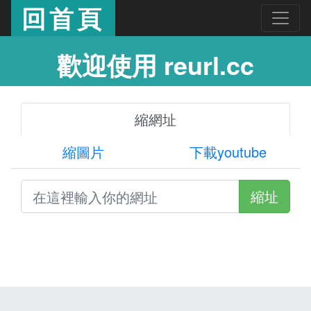
回首頁
歡迎使用 reurl.cc
縮網址
縮圖片
下載youtube
縮址