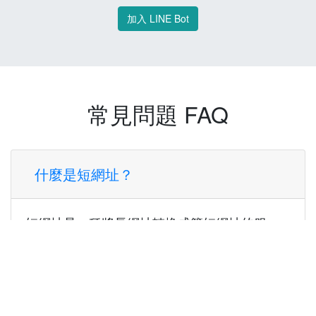
加入 LINE Bot
常見問題 FAQ
什麼是短網址？
短網址是一種將長網址轉換成簡短網址的服
務，讓您可以更方便地分享連結。
使用短網址有什麼好處？