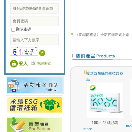
顯示密碼
《直銷商權益》全新官網正式上線..
或
忘記密碼
樟芝益菌絲體生技營養
品
180ml*24瓶/箱
mo
more