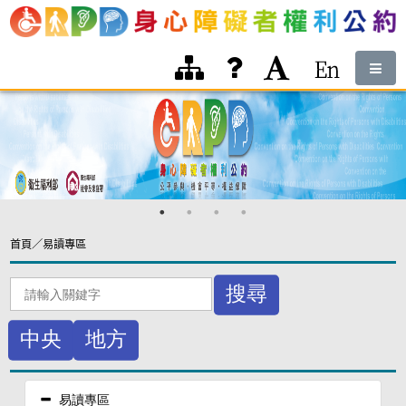
跳到網頁主體區域
:::
:::
首頁
／
易讀專區
搜尋
中央
地方
易讀專區