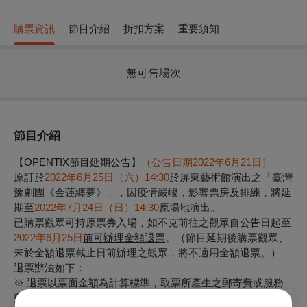
購票資訊
節目介紹
折扣方案
重要須知
無可售場次
節目介紹
【OPENTIX節目延期公告】
（公告日期2022年6月21日）
原訂於
2022年6月25日（六）14:30
於屏東藝術館演出之「臺灣
豫劇團《金蓮纏夢》」，因疫情嚴峻，影響票房及排練，將延
期至
2022年7月24日（日）14:30
原場地演出。
已購票觀眾可持原票券入場，如不克前往之觀眾自公告日起至
2022年6月25日
前可辦理全額退票
。（節目延期後購票觀眾、
未於全額退票截止日前辦理之觀眾，將不適用全額退票。）
退票辦法如下：
※ 退票以票面金額為計算標準，取票所產生之郵寄費或服務
費、退票寄回郵資等均不屬於退票費用計算內。