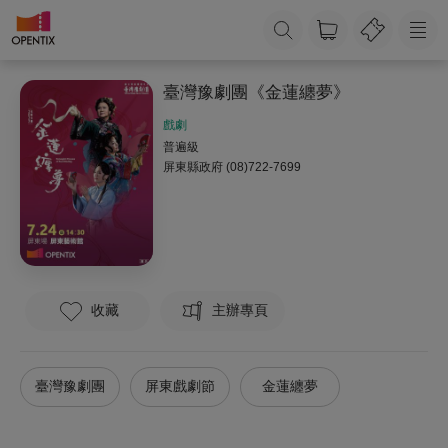
臺灣豫劇團《金蓮纏夢》
戲劇
普遍級
屏東縣政府
(08)722-7699
收藏
主辦專頁
臺灣豫劇團
屏東戲劇節
金蓮纏夢