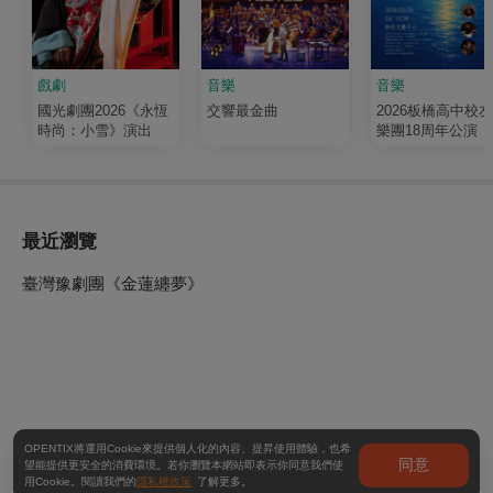
戲劇
音樂
音樂
國光劇團2026《永恆
交響最金曲
2026板橋高中校
時尚：小雪》演出
樂團18周年公演《
輝 Luminous》
最近瀏覽
臺灣豫劇團《金蓮纏夢》
OPENTIX將運用Cookie來提供個人化的內容、提昇使用體驗，也希
同意
望能提供更安全的消費環境。若你瀏覽本網站即表示你同意我們使
用Cookie。閱讀我們的
隱私權政策
了解更多。