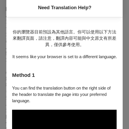
※ 提醒您，使用藝FUN券折抵票款者，如逾藝FUN券使用期
Need Translation Help?
限（2022/4/30後），退票僅能就購票當時信用卡實付的金額
刷退返還，藝FUN券折抵金額無法以現金、刷卡或其他形式返
還。
一、【已取紙本票者／現金購票者】
你的瀏覽器目前預設為其他語言。你可以使用以下方法
方式1. 現場辦理：請持票前往OPENTIX臺北、臺中、臺南、
來翻譯頁面，請注意，翻譯內容可能與中文原文有所差
高雄
異，僅供參考使用。
服務處
辦理全額退票。
It seems like your browser is set to a different language.
方式2. 掛號郵寄：如不方便親自辦理退票，請於退票截止日前
（以郵戳為憑，須自行負擔郵資）掛號郵寄票券至 830043高
雄市鳯山區三多一路1號（OPENTIX黃小姐收）。刷卡購票者
Method 1
將全額退刷，現金購票者請務必附上存摺影本及電話聯絡資
料，以便退款至您的帳戶。※提醒您：票券寄回前請先記下票
You can find the translation button on the right side of
券上的訂單編號（如：202101220000123-1），以利後續來電
the header to translate the page into your preferred
查詢退票狀況。
language.
二、 【未取票者／刷卡購買App電子票者】
方式1. 線上申請：於退票截止日前進入退票申請系統
https://refund.opentix.life/
勾選項目1.「刷卡購票之退票申請」完成退票申請。退票作業