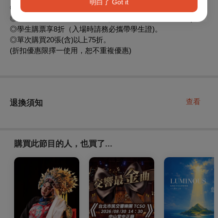
明白了 Got it
◎屏東藝遊卡會員享票價75折(每場限4張)
◎屏東縣民/工作者購票享8折（入場時請務必攜帶身份證)。
◎學生購票享8折（入場時請務必攜帶學生證)。
◎單次購買20張(含)以上75折。
(折扣優惠限擇一使用，恕不重複優惠)
查看
退換須知
購買此節目的人，也買了...