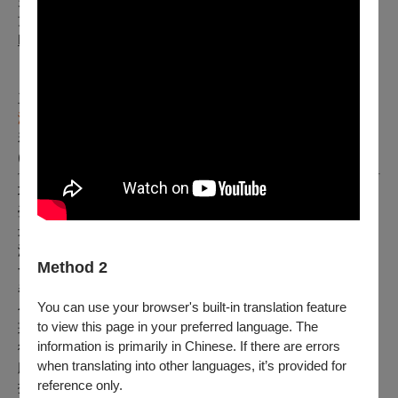
完成後，系統會以Email通知。
方式2. E-mail、或傳真申請：於退票截止日前下載申請表
https://reurl.cc/dx5WjD
，將檔案寄至opentixservice@mail.npac-ntch.org，或傳真至
（02）3393-9908，退票作業完成後，系統會以Email通知。
三、向主辦單位購買之有價票券者，請洽
屏東縣政府文化處表
演藝術科王妍壹小姐
辦理，聯絡電話（
08
）
722-7699*177
。
若有其他疑問，請洽詢OPENTIX兩廳院文化生活客服中心
(02)3393-9888 (每日09:00-20:00)
巧然懾心魂 絕夢之處猶見春
臺灣豫劇團本土系列以豫劇聲腔融合臺灣風情，蘊藉這塊土地
最溫暖真摯的詩篇。《曹公外傳》再現先賢曹謹公之甘霖德
澤，《阿彌陀埤》透過鄉野傳奇書寫父子親情，《美人尖》由
Method 2
命運原罪的詛咒牽連出「美人無美命」的悲喜交集，《梅山
春》苦盡甘來猶盼春天。
You can use your browser's built-in translation feature
今隆重推出《金蓮纏夢》，從「紅顏雖老心猶暖，驀然回首淚
to view this page in your preferred language. The
斑斑」感慨為求取美滿姻緣，女子只得「一代纏一代」，盼由
information is primarily in Chinese. If there are errors
後天纏小腳之病態美感，博取未來的保障，女性日日夜夜與裹
when translating into other languages, it’s provided for
腳布艱苦拔河，從腳底層升起的勇氣與冀盼，或許是騰空飛躍
reference only.
擁抱成就的唯一希望。