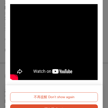
本劇延請劇作家王瓊玲教授打造，透由瑰奇華麗的唱詞帶出深
閨女子的惆悵，場景經過精心提煉剪裁，將女子一生由青春至
老去，高低有致呈現飽滿張力。劇中女主角將以戲曲功夫踩蹺
演出，三寸金蓮的小腳舉重若輕，從臺北艋舺繁華歡場上婀娜
多姿的花魁女，到南部鄉野間遍走山路勉力維生的莊稼婦，金
蓮是她無法拒絕的存在與桎梏，將緊緊牽扯觀者心緒，女子當
自強，小腳撐起一片天，孑然獨立於這瓣瓣如蓮的步履上，且
行且珍重。
10/7、10/8嘉義場次購
買連結
https://www.opentix.life/event/1508656927914291202
折扣方案
※套票優惠:屏東戲劇節系列節目，任選2場以上，享75折優
惠。
◎身心障礙人士及陪同者1名購票5折優待，入場時應出示身心
不再提醒 Don't show again
障礙手冊，陪同者與身障者需同時入場
◎年滿65歲以上購票享5折（入場時請務必攜帶身份證)。