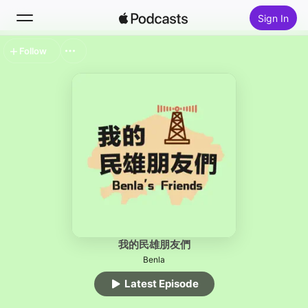
Sign In
Follow
Search
Home
New
Top Charts
我的民雄朋友們
Benla
Latest Episode