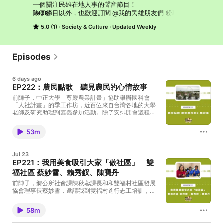
一個關注民雄在地人事的聲音節目！ 

除了節目以外，也歡迎訂閱 @我的民雄朋友們 粉專！ 

MORE
. 

5.0 (1)
Society & Culture
Updated Weekly
【📻 Podcast收聽】 

每週四晚上八點各大Podcast平台準時上線 

. 

【📻 電台收聽頻率】 

Episodes
大民雄地區 中正之聲FM 88.1 

. 

6 days ago
【👨‍👩‍👦‍👦 製作團隊】 

EP222：農民點歌 聽見農民的心情故事
本節目由中正大學重構大學路計畫、中正之聲共同製作 

前陣子，中正大學「尊嚴農業計畫」協助舉辦國科會
製作人、主持人、節目企劃：管中祥 

「人社計畫」的季工作坊，近百位來自台灣各地的大學
錄音工程：王翔宥 

老師及研究助理到嘉義參加活動。除了安排開會議程，
美術宣傳：鄭綺元 

我們也帶著與會的朋友走進民雄農村，走訪在地，認識
民雄老先覺：曾霈榆 

農民，品嚐民雄美味，一起體驗農事，感受農民的辛
文字整理：黃馨慧 

53m
苦。我們也在農會倉庫及中正大學舉辦「聲音展」，將
片頭音樂：裝咖人--出庄 

許多位農民朋友在「我的民雄朋友們」點歌的內容重新
片頭口白：江明龍
剪輯在現場播出，得到不少好評，倒不是什麼節目很厲
Jul 23
害，而是聽民雄農友內心的聲音，非常感動。在這集的
EP221：我用美食吸引大家「做社區」 雙
節目裡，我們會聽到莊淑娟、何雅玲、劉羿貝、賴榮
福社區 蔡妙雪、賴秀釵、陳寶丹
孝、楊智凱、張智源、李健鋒、藍春山、邱淑媛、張靜
婷、陳怡吟、簡伶君、王佩儒、莊詠傑、翁寬併、翁連
前陣子，鄉公所社會課陳秋蓉課長和和雙福村社區發展
彬、陳韻如、郭合、吳芳滿、陳則諭、吳明鴻、郭芷
協會理事長蔡妙雪，邀請我到雙福村進行志工培訓，分
妘，他們所點的精彩歌曲，更可以靜靜地感受民雄農友
享重構大學路的導覽經驗，這是我第一次和雙福社區的
的真摯心聲。📻 收聽本集：https://reurl.cc/yWQ5v6🎙
夥伴接觸。社區志工們帶著我走了兩趟雙福社區的部分
訂閱Apple Podcast：https://reurl.cc/EpAjq0🎛️ 訂閱
58m
聚落，介紹社區中每個充滿在地特色的景點，分享了聚
Google Podcast：https://reurl.cc/Ayp768🎧 訂閱
落發展的歷史，而我們一起討論如何發展社區的走讀活