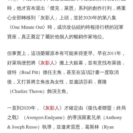
時，他才宣布退出「傑克．萊恩」系列的創作行列，將重
心全部轉移到「灰影人」上頭，並於2020年的第八集
《One Minute Out》時，成功攻佔紐約時報排行榜的冠軍
寶座，真正奠定了屬於他個人的暢銷作家地位。
但事實上，這項榮耀原本有可能來得更早。早在2011年，
好萊塢便想將《
灰影人
》搬上大銀幕，並有意找布萊德．
彼特（Brad Pitt）擔任主角，甚至在這項計畫一度取消
後，又打算將主角改為女性，並邀請莎莉．賽隆
（Charlize Theron）飾演主角。
一直到2020年，《
灰影人
》才確定由《復仇者聯盟：終局
之戰》（Avengers:Endgame）的導演羅素兄弟（Anthony
& Joseph Russo）執導，並邀來雷恩．葛斯林（Ryan