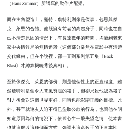
（Hans Zimmer）所譜寫的動作片配樂。
而在主角塑造上，寇特．詹特利則像是傑森．包恩與傑
克．萊恩的合體。他既擁有前者的高超身手，同時也在自
己不清楚原因的情況下，有長達數年的時間，均遭到老東
家中央情報局的無情追殺（這個部分雖然在電影中有清楚
交代緣由，但在小說裡，卻一直到系列第五集《Back
Blast》才總算揭曉背後真相）。
至於像傑克．萊恩的部份，則是他個性上的正直程度。雖
然詹特利是個令人聞風喪膽的殺手，但卻只殺他認為殺了
對方後會對這個世界更好，同時也能彰顯正義的目標。此
外，甚至就連友人迫不得已盜取公款的行為，也讓他在明
知道原因為何的情況下，依舊心生一股失望之情，使本書
也就這麼以這種側面方式，強調出這名殺手的正直本性。