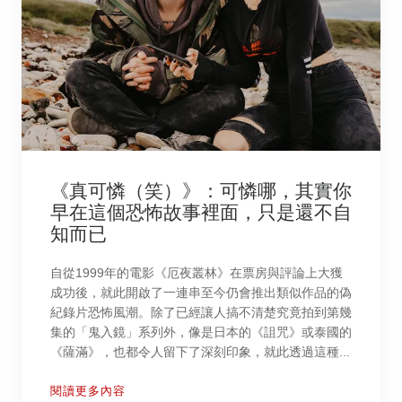
《真可憐（笑）》：可憐哪，其實你
早在這個恐怖故事裡面，只是還不自
知而已
自從1999年的電影《厄夜叢林》在票房與評論上大獲
成功後，就此開啟了一連串至今仍會推出類似作品的偽
紀錄片恐怖風潮。除了已經讓人搞不清楚究竟拍到第幾
集的「鬼入鏡」系列外，像是日本的《詛咒》或泰國的
《薩滿》，也都令人留下了深刻印象，就此透過這種...
閱讀更多內容