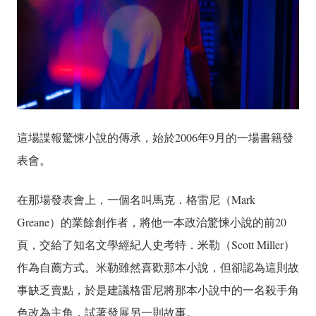
這場諜報驚悚小說的傳承，始於2006年9月的一場書籍發
表會。
在那場發表會上，一個名叫馬克．格雷尼（Mark
Greane）的業餘創作者，將他一本政治驚悚小說的前20
頁，交給了知名文學經紀人史考特．米勒（Scott Miller）
作為自薦方式。米勒雖然喜歡那本小說，但卻認為這則故
事缺乏賣點，於是建議格雷尼將那本小說中的一名殺手角
色改為主角，試著發展另一則故事。