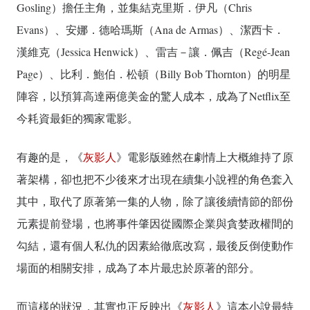
Gosling）擔任主角，並集結克里斯．伊凡（Chris
Evans）、安娜．德哈瑪斯（Ana de Armas）、潔西卡．
漢維克（Jessica Henwick）、雷吉－讓．佩吉（Regé-Jean
Page）、比利．鮑伯．松頓（Billy Bob Thornton）的明星
陣容，以預算高達兩億美金的驚人成本，成為了Netflix至
今耗資最鉅的獨家電影。
有趣的是，《
灰影人
》電影版雖然在劇情上大概維持了原
著架構，卻也把不少後來才出現在續集小說裡的角色套入
其中，取代了原著第一集的人物，除了讓後續情節的部份
元素提前登場，也將事件肇因從國際企業與貪婪政權間的
勾結，還有個人私仇的因素給徹底改寫，最後反倒使動作
場面的相關安排，成為了本片最忠於原著的部分。
而這樣的狀況，其實也正反映出《
灰影人
》這本小說最特