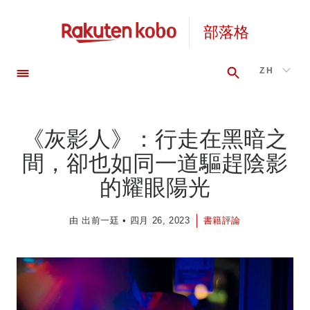
部落格
搜
探
ZH
尋
索
《灰影人》：行走在黑暗之
間，卻也如同一道驅趕陰影
的耀眼陽光
由 出前一廷 • 四月 26, 2023
書籍評論