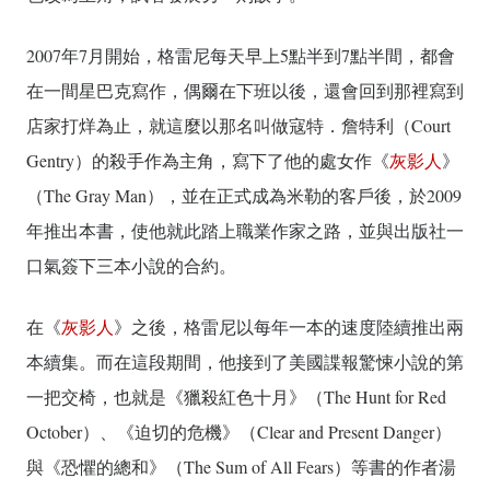
2007年7月開始，格雷尼每天早上5點半到7點半間，都會
在一間星巴克寫作，偶爾在下班以後，還會回到那裡寫到
店家打烊為止，就這麼以那名叫做寇特．詹特利（Court
Gentry）的殺手作為主角，寫下了他的處女作《
灰影人
》
（The Gray Man），並在正式成為米勒的客戶後，於2009
年推出本書，使他就此踏上職業作家之路，並與出版社一
口氣簽下三本小說的合約。
在《
灰影人
》之後，格雷尼以每年一本的速度陸續推出兩
本續集。而在這段期間，他接到了美國諜報驚悚小說的第
一把交椅，也就是《獵殺紅色十月》（The Hunt for Red
October）、《迫切的危機》（Clear and Present Danger）
與《恐懼的總和》（The Sum of All Fears）等書的作者湯