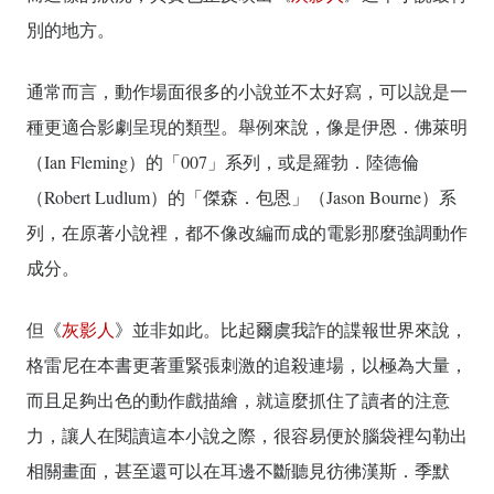
別的地方。
通常而言，動作場面很多的小說並不太好寫，可以說是一
種更適合影劇呈現的類型。舉例來說，像是伊恩．佛萊明
（Ian Fleming）的「007」系列，或是羅勃．陸德倫
（Robert Ludlum）的「傑森．包恩」（Jason Bourne）系
列，在原著小說裡，都不像改編而成的電影那麼強調動作
成分。
但《
灰影人
》並非如此。比起爾虞我詐的諜報世界來說，
格雷尼在本書更著重緊張刺激的追殺連場，以極為大量，
而且足夠出色的動作戲描繪，就這麼抓住了讀者的注意
力，讓人在閱讀這本小說之際，很容易便於腦袋裡勾勒出
相關畫面，甚至還可以在耳邊不斷聽見彷彿漢斯．季默