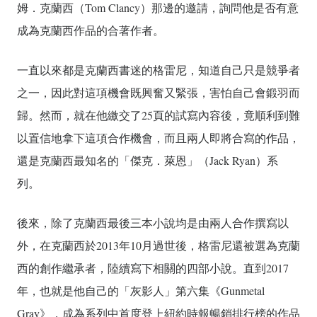
姆．克蘭西（Tom Clancy）那邊的邀請，詢問他是否有意
成為克蘭西作品的合著作者。
一直以來都是克蘭西書迷的格雷尼，知道自己只是競爭者
之一，因此對這項機會既興奮又緊張，害怕自己會鍛羽而
歸。然而，就在他繳交了25頁的試寫內容後，竟順利到難
以置信地拿下這項合作機會，而且兩人即將合寫的作品，
還是克蘭西最知名的「傑克．萊恩」（Jack Ryan）系
列。
後來，除了克蘭西最後三本小說均是由兩人合作撰寫以
外，在克蘭西於2013年10月過世後，格雷尼還被選為克蘭
西的創作繼承者，陸續寫下相關的四部小說。直到2017
年，也就是他自己的「灰影人」第六集《Gunmetal
Gray》，成為系列中首度登上紐約時報暢銷排行榜的作品