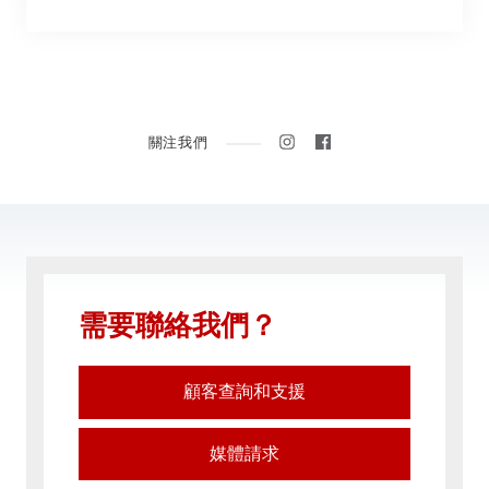
在
在
關注我們
INSTAGRAM
FACEBOOK
上
上
追
幫
蹤
我
我
們
們
按
讚
需要聯絡我們？
顧客查詢和支援
媒體請求