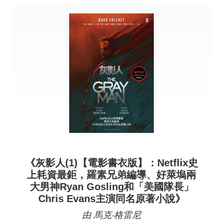
《灰影人(1)【電影書衣版】：Netflix史
上耗資最鉅，羅素兄弟編導、好萊塢兩
大男神Ryan Gosling和「美國隊長」
Chris Evans主演同名原著小說》
由 馬克‧格雷尼