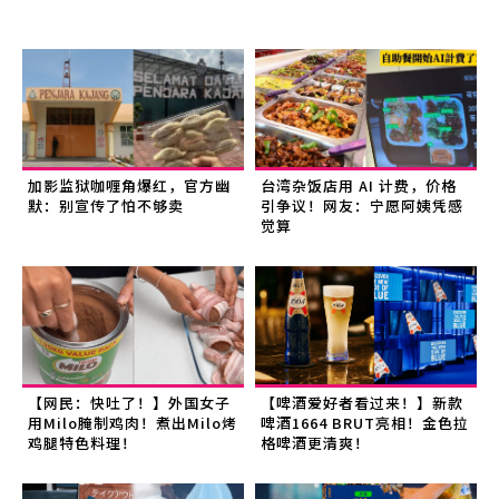
加影监狱咖喱角爆红，官方幽
台湾杂饭店用 AI 计费，价格
默：别宣传了怕不够卖
引争议！网友：宁愿阿姨凭感
觉算
【网民：快吐了！】外国女子
【啤酒爱好者看过来！】新款
用Milo腌制鸡肉！煮出Milo烤
啤酒1664 BRUT亮相！金色拉
鸡腿特色料理！
格啤酒更清爽！