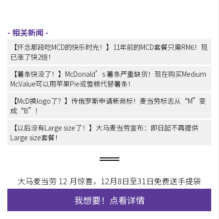
【怀念那段吃MCD的快乐时光！】11年前的MCD套餐只需RM6！现
已涨了快2倍！
【薯条快没了！】McDonald’s 薯条严重缺货！现在购买Medium
McValue可以用苹果Pie或雪糕代替薯条！
【McD换logo了？】传俄罗斯申请新商标！麦当劳标志从“M”变
成“B”！
【以后没有Large size了！】大马麦当劳宣布：即日起不再提供
Large size套餐！
大马麦当劳 12 月惊喜，12月8日至31日免费送手提袋
我想要！点看详情