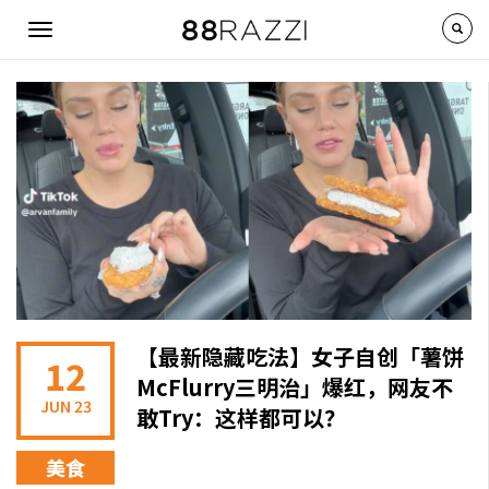
Skip to main content
Toggle
navigation
【最新隐藏吃法】女子自创「薯饼
12
McFlurry三明治」爆红，网友不
JUN 23
敢Try：这样都可以？
美食