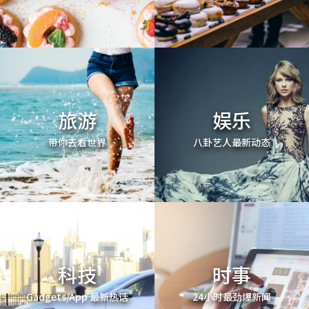
旅游
娱乐
带你去看世界
八卦艺人最新动态
科技
时事
Gadgets/App 最新热话
24小时最劲爆新闻