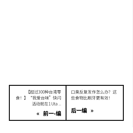
【超过300种台湾零
口臭反复发作怎么办？这
食！】“我爱台味”快闪
些食物比刷牙更有效！
活动就在1 Uta ...
后一编 »
« 前一-编