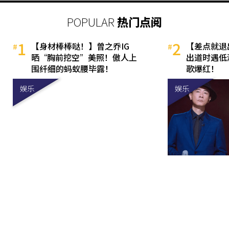
POPULAR
热门点阅
1
2
【身材棒棒哒！】曾之乔IG
【差点就退
晒“胸前挖空”美照！傲人上
出道时遇低
围纤细的蚂蚁腰毕露！
歌爆红！
娱乐
娱乐