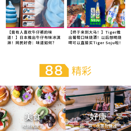
【竟有人喜欢牛仔裤的味
【终于来到大马！】Tiger推
道！】日本推出牛仔布味冰淇
出葡萄口味烧酒！以后想喝烧
淋！网民好奇：味道如何？
啤可以直接买Tiger Soju啦！
精彩
美食
好康
吃货我饿了
超“笋”优惠勿错过