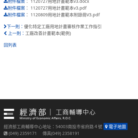
：
1120727用地計畫範本v3.docx
附件檔案
：
1120727用地計畫範本v3.pdf
附件檔案
：
1120809用地計畫範本附錄冊V3.pdf
附件檔案
優化特定工廠用地計畫審核作業工作指引
下一則：
工廠改善計畫範本(範例)
上一則：
回列表
經濟部工商輔導中心地址：54003南投市省府路４號
電子地圖
(049) 2359171 傳真(049) 2358191