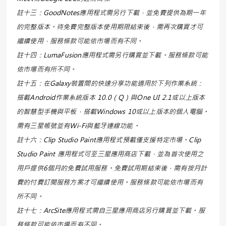
註十三：
GoodNotes
應用程式需另行下載，並免費提供為期一年
的完整版本。待免費完整版本使用期限結束後，需再次購買才可
繼續使用，服務條款可能依市場而有不同。
註十四：LumaFusion應用程式需另行購買並下載。
服務條款可能
依市場而有所不同
。
註十五：在
Galaxy
裝置間的快速分享功能適用於下列作業系統：
搭載
Android
作業系統版本
10.0
（
Q
）與
One UI 2.1
或以上版本
的智慧型手機與平板，搭載
Windows 10
或以上版本的個人電腦。
需有三星帳號並有
Wi-Fi
與藍牙連線功能。
註十六：Clip Studio Paint應用程式預載僅支援特定市場。Clip
Studio Paint 應用程式可至三星應用商店下載，並為首次使用之
用戶提供6個月的免費試用服務。免費試用期結束後，需有按月計
費的付費訂閱服務方案才可繼續使用。服務條款可能依市場而有
所不同。
註十七：ArcSite應用程式需自三星應用商店另行購買並下載。服
務條款可能依市場而有不同。