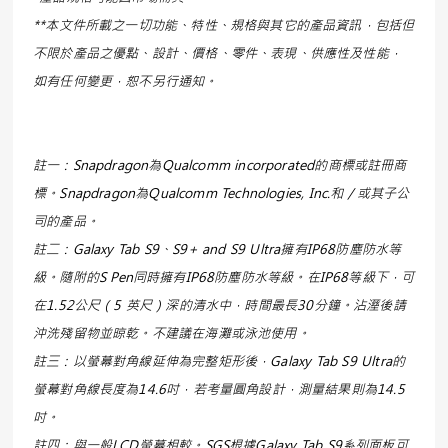
**本文件所載之一切功能、特性、規格與其它的產品資訊，包括但
不限於產品之優點、設計、價格、零件、表現、供應性及性能，
如有任何變更，恕不另行通知。
註一：Snapdragon為Qualcomm incorporated的商標或註冊商
標。Snapdragon為Qualcomm Technologies, Inc.和／或其子公
司的產品。
註二：Galaxy Tab S9、S9+ and S9 Ultra擁有IP68防塵防水等
級。隨附的S Pen同時擁有IP68防塵防水等級。在IP68等級下，可
在1.52公尺（5 英尺）深的清水中，時間最長30分鐘。沾溼後請
沖洗殘留物並晾乾。不建議在海灘或泳池使用。
註三：以螢幕對角線延伸為完整矩形後，Galaxy Tab S9 Ultra的
螢幕對角線長度為14.6吋，若考量圓角設計，測量結果則為14.5
吋。
註四：與一般LCD螢幕相較。SGS根據Galaxy Tab S9系列面板可