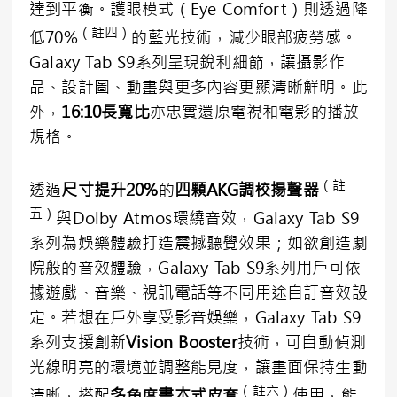
達到平衡。護眼模式（Eye Comfort）則透過降
（註四）
低70%
的藍光技術，減少眼部疲勞感。
Galaxy Tab S9系列呈現銳利細節，讓攝影作
品、設計圖、動畫與更多內容更顯清晰鮮明。此
外，
16:10
長寬比
亦忠實還原電視和電影的播放
規格。
（
註
透過
尺寸
提升
20%
的
四顆
AKG
調校揚聲器
五
）
與Dolby Atmos環繞音效，Galaxy Tab S9
系列為娛樂體驗打造震撼聽覺效果；如欲創造劇
院般的音效體驗，Galaxy Tab S9系列用戶可依
據遊戲、音樂、視訊電話等不同用途自訂音效設
定。若想在戶外享受影音娛樂，Galaxy Tab S9
系列支援創新
Vision Booster
技術，可自動偵測
光線明亮的環境並調整能見度，讓畫面保持生動
（註六）
清晰，搭配
多角度書本式皮套
使用，能