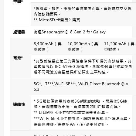
空間
*
*視機型、顏色、市場和電信業者而異。實際儲存空間視
內建軟體而異。
** MicroSD 卡需另外購買
處理器
高通Snapdragon® 8 Gen 2 for Galaxy
8,400mAh（典
10,090mAh（典
11,200mAh（典
型數值）
型數值）
型數值）
電池
*
*典型數值是在第三方實驗室條件下所得的測試結果。典
型數值是以 IEC 61960 為標準，測試多個電池樣本並考
慮不同電池的容量差異所估算出之平均值。
5G*, LTE**,Wi-Fi 6E***, Wi-Fi Direct Bluetooth® v
5.3
* 5G服務僅適用於支援5G網路的地點 。需最佳5G連
連結性
線。實際速度視市場、電信業者和用戶環境而異。
** LTE服務可用性視市場或電信業者而異。
***Wi-Fi 6E可用性視市場、網路業者和用戶環境而異。
需最佳連線。需搭配Wi-Fi 6E路由器使用。