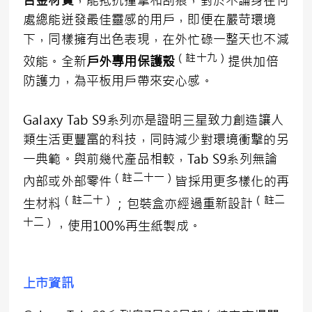
合金材質
，能抵抗撞擊和刮痕，對於不論身在何
處總能迸發最佳靈感的用戶，即便在嚴苛環境
下，同樣擁有出色表現，在外忙碌一整天也不減
（註十九）
效能。全新
戶外專用保護殼
提供加倍
防護力，為平板用戶帶來安心感。
Galaxy Tab S9系列亦是證明三星致力創造讓人
類生活更豐富的科技，同時減少對環境衝擊的另
一典範。與前幾代產品相較，Tab S9系列無論
（註二十一）
內部或外部零件
皆採用更多樣化的再
（註二十）
（註二
生材料
；包裝盒亦經過重新設計
十二）
，使用100%再生紙製成。
上市資訊