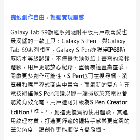
擁抱創作自由，輕鬆實現靈感
Galaxy Tab S9旗艦系列隨附平板用戶最喜愛也
最渴望的一款工具：Galaxy S Pen，與Galaxy
Tab S9系列相同，Galaxy S Pen亦獲得
IP68
防
塵防水等級認證，不僅提供類似紙上書寫的流暢
體驗，用戶更能放心紀錄、盡情表達豐富靈感，
開啟更多創作可能性。
S Pe
n
也可在搜尋欄、瀏
覽器和應用程式商店中書寫。而最新的雙方向充
電技術確保S Pen無論以哪一端擺放於充電區都
能夠有效充電。用戶還可升級為
S Pen Creator
（註七）
Edition
，創造更優質的使用體驗，其運
用紋理材質，打造更舒適的握持手感與更寬闊的
筆尖角度，讓創作更能順從直覺發揮。