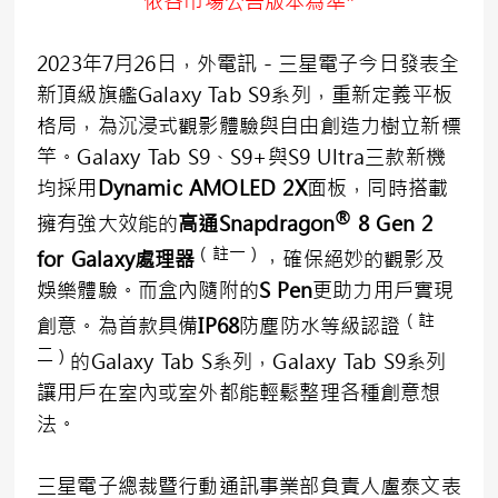
依各市場公告版本為準*
2023年7月26日，外電訊－三星電子今日發表全
新頂級旗艦Galaxy Tab S9系列，重新定義平板
格局，為沉浸式觀影體驗與自由創造力樹立新標
竿。Galaxy Tab S9、S9+與S9 Ultra三款新機
均採用
Dynamic AMOLED 2X
面板，同時搭載
®
擁有強大效能的
高通
Snapdragon
8 Gen 2
（註一）
for Galaxy
處理器
，確保絕妙的觀影及
娛樂體驗。而盒內隨附的
S Pen
更助力用戶實現
（註
創意。為首款具備
IP68
防塵防水等級認證
二）
的Galaxy Tab S系列，Galaxy Tab S9系列
讓用戶在室內或室外都能輕鬆整理各種創意想
法。
三星電子總裁暨行動通訊事業部負責人盧泰文表