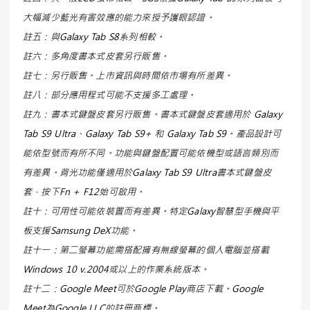
大幅減少藍光有害效應的能力來授予護眼認證。
註五：與
Galaxy Tab S8
系列相較。
註六：多角度書本式皮套另行販售。
註七：另行販售。上市資訊與時間依市場有所差異。
註八：部分應用程式可能不支援多工處理。
註九：書本式鍵盤皮套另行販售。書本式鍵盤皮套適用於 Galaxy
Tab S9 Ultra、Galaxy Tab S9+ 和 Galaxy Tab S9。產品設計可
能依型號而有所不同。功能與鍵盤配置可能依機型或語言類別而
有差異。背光功能僅適用於Galaxy Tab S9 Ultra書本式鍵盤皮
套，按下Fn + F12始可啟用。
註十：可用性可能依裝置而有差異。特定Galaxy智慧型手機與平
板支援
Samsung DeX
功能。
註十一：第二螢幕功能需搭配擁有無線螢幕的個人電腦並搭載
Windows 10 v.2004
或以上的作業系統版本。
註十二：
Google Meet
可於Google Play商店下載。G
oogle
Meet
為
Google LLC
的註冊商標。