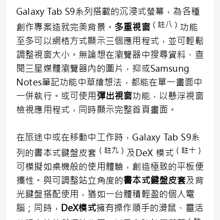
Galaxy Tab S9系列搭載的沉浸式螢幕，為各種
（註八）
創作專案造就完美背景。
多重視窗
功能
至多可以網格方式顯示三個應用程式，並可輕鬆
調整視窗大小。無論想在瀏覽器中搜尋資料、查
閱三星媒體瀏覽器內的圖片，抑或Samsung
Notes筆記功能中草繪想法，都能在單一畫面中
一併執行。或可使用
彈出視窗
功能，以懸浮視窗
檢視應用程式，同時顯示完整首頁畫面。
在旅途中或在移動中工作時，Galaxy Tab S9系
（
註九
）
（
註十
）
列的書本式鍵盤皮套
及DeX 模式
可模擬如桌機般的使用體驗，創造極致的平板便
攜性。與可調整站立角度的
書本式鍵盤皮套
及背
光鍵盤搭配使用，猶如一台體積輕盈的個人電
腦；同時，
DeX
模式
擁有操作順手的滑鼠、靈活