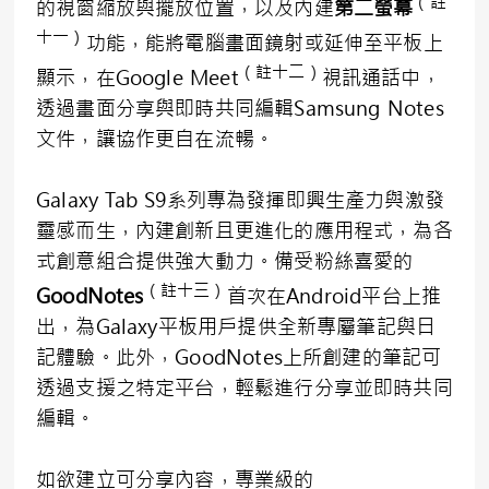
（註
的視窗縮放與擺放位置，以及內建
第二螢幕
十一）
功能，能將電腦畫面鏡射或延伸至平板上
（註十二）
顯示，在Google Meet
視訊通話中，
透過畫面分享與即時共同編輯Samsung Notes
文件，讓協作更自在流暢。
Galaxy Tab S9系列專為發揮即興生產力與激發
靈感而生，內建創新且更進化的應用程式，為各
式創意組合提供強大動力。備受粉絲喜愛的
（註十三）
GoodNotes
首次在Android平台上推
出，為Galaxy平板用戶提供全新專屬筆記與日
記體驗。此外，GoodNotes上所創建的筆記可
透過支援之特定平台，輕鬆進行分享並即時共同
編輯。
如欲建立可分享內容，專業級的