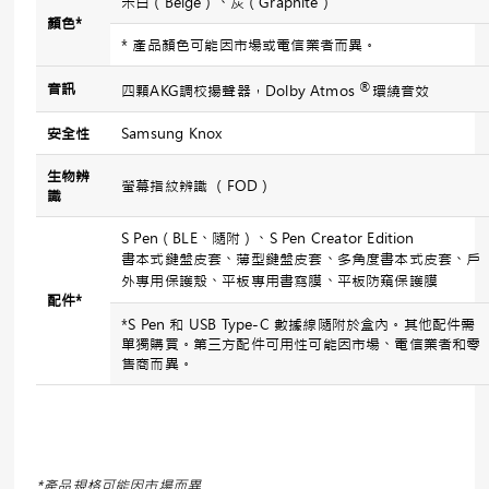
米白（Beige）、灰（Graphite）
顏色
*
* 產品顏色可能因市場或電信業者而異。
®
音訊
四顆AKG調校揚聲器，Dolby Atmos
環繞音效
安全性
Samsung Knox
生物辨
螢幕指紋辨識 （FOD）
識
S Pen（BLE、隨附）、S Pen Creator Edition
書本式鍵盤皮套、薄型鍵盤皮套、多角度書本式皮套、戶
外專用保護殼、平板專用書寫膜、平板防窺保護膜
配件
*
*S Pen 和 USB Type-C 數據線隨附於盒內。其他配件需
單獨購買。第三方配件可用性可能因市場、電信業者和零
售商而異。
*產品規格可能因市場而異