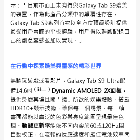
示：「目前市面上未有得與Galaxy Tab S9媲美
的裝置，作為此產品分類中的顛覆性存在，
Galaxy Tab S9系列首次以全方位頂級設計提供
最受用戶青睞的平板體驗，用戶得以輕鬆記錄自
己的創意靈感並加以實現。」
在行動中探索娛樂與靈感的精彩世界
無論玩遊戲或看影片，Galaxy Tab S9 Ultra配
（註三）
備14.6吋
Dynamic AMOLED 2X
面板，
提供身歷其境且隨「攜」所欲的娛樂體驗。搭載
HDR10+顯示技術，確保每一個場景、每一幀
畫面都能以廣泛的色彩與亮度範圍呈現最佳色
調。
動態更新率
能依不同內容於60或120Hz間
自動校正，在流暢的反應速度和最佳電池效率間