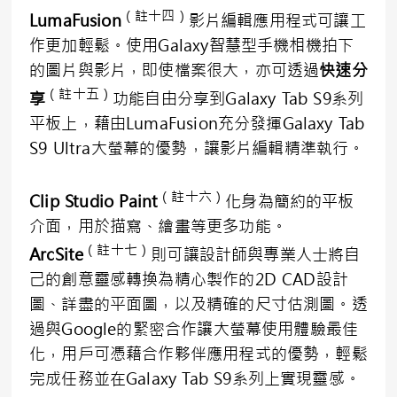
（註十四）
LumaFusion
影片編輯應用程式可讓工
作更加輕鬆。使用Galaxy智慧型手機相機拍下
的圖片與影片，即使檔案很大，亦可透過
快速分
（註十五）
享
功能自由分享到Galaxy Tab S9系列
平板上，藉由LumaFusion充分發揮Galaxy Tab
S9 Ultra大螢幕的優勢，讓影片編輯精準執行。
（
註十六
）
Clip Studio Paint
化身為簡約的平板
介面，用於描寫、繪畫等更多功能。
（註十七）
ArcSite
則可讓設計師與專業人士將自
己的創意靈感轉換為精心製作的2D CAD設計
圖、詳盡的平面圖，以及精確的尺寸估測圖。透
過與Google的緊密合作讓大螢幕使用體驗最佳
化，用戶可憑藉合作夥伴應用程式的優勢，輕鬆
完成任務並在Galaxy Tab S9系列上實現靈感。