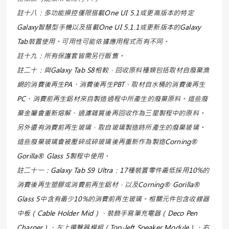
註十八：多功能操控僅限搭載One UI 5.1或更高版本的特定
Galaxy智慧型手機以及搭載One UI 5.1.1或更新版本的Galaxy
Tab裝置使用。可用性可能依據應用程式而有不同。
註十九：所有保護套皆需另行販售。
註二十：與Galaxy Tab S8相較，回收原料種類包括取材自廢棄漁
網的消費後再生PA、消費後再生PBT、取材自水桶的消費後再生
PC、消費前再生鋁材來自製造過程中所產生的廢棄原料。這些廢
棄金屬會重新熔解、過濾雜質後再回收作為三星製程中的原料。
另外還有消費前再生玻璃，取自玻璃製造時所產生的廢棄玻璃。
這些廢棄玻璃會被壓碎成碎玻璃後再重新作為製造Corning®
Gorilla® Glass 5製程中使用。
註二十一：Galaxy Tab S9 Ultra：17種裝置零件最低採用10%的
消費後再生塑膠或消費前再生鋁材，以及Corning® Gorilla®
Glass 5中含有最少10%的消費前再生玻璃。相關元件包含收線器
中板（Cable Holder Mid）、裝飾手寫筆充電器（Deco Pen
Charger）、左上揚聲器模組（Top-left Speaker Module）、右