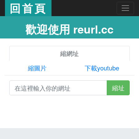
回首頁
歡迎使用 reurl.cc
縮網址
縮圖片
下載youtube
縮址