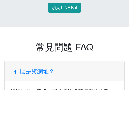
加入 LINE Bot
常見問題 FAQ
什麼是短網址？
短網址是一種將長網址轉換成簡短網址的服
務，讓您可以更方便地分享連結。
使用短網址有什麼好處？