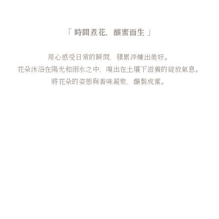
「 時間煮花，釀蜜而生 」
用心感受日常的瞬間，積累淬煉出美好。
花朵沐浴在陽光和雨水之中，嗅出在土壤下滋養的綻放氣息。
將花朵的姿態與香味凝聚，釀製成蜜。