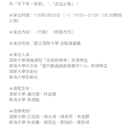
為「天下第一喜劇」、「此生必看」！
🪭演出時間：115年5月25日（一）19:00—21:00（18:30開放
入場）
🪭演出內容：〈行路〉〈修書改信〉
🪭演出地點：國立清華大學 合勤演藝廳
🪭演出人員：
清華大學通識課程「京劇新美學」修課學生
東海大學中文系「當代戲曲與劇場實作114」修課學生
清華大學京劇社
東海大學京劇社
🪭課程主持：
清華大學-羅仕龍、林佳儀
東海大學-高禎臨
🪭指導老師：
清華大學-王冠強、陳元鴻、陳長燕、李佳麒
東海大學-朱安麗、謝冠生、劉珈后、黃家成