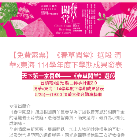
【免費索票】《春草闖堂》選段 清
華x東海 114學年度下學期成果發表
天下第一京喜劇——《春草闖堂》選段
台積電x國光 戲曲傳承計畫2.0
清華x東海 114學年度下學期成果發表
5/25(一)19:00 清華大學合勤演藝廳
🪭演出簡介
《春草闖堂》描述相國府丫鬟春草為了拯救曾有恩於相府千金
的落難義士薛玫庭，憑藉機智勇氣、瞞天過海，最終為小姐促
成姻緣。
全劇情節曲折緊張、層層翻迭，加上人物間妙趣橫生的互動，
以及對官場陋習的調侃嘲弄，國光劇團藝術總監王安祈教授譽