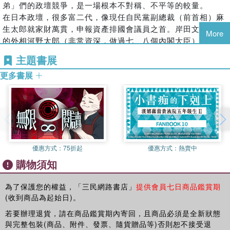
次「明治維新」的變革方向。
弟」們的政壇競爭，是一場根本不對稱、不平等的較量。
李光耀的「東方藍圖」——高市早苗的隱形導師
這本中文世界第一本關於高市早苗的書會告訴讀者，高市走到
在日本政壇，很多富二代，像現任自民黨副總裁（前首相）麻
這一步不是偶然。
第七章
生太郎就家財萬貫，申報資產排國會議員之首。岸田文雄政府
More
她不是政治上摸到了彩票，而是鐵棒磨成針的堅信和艱辛。早
「穿著和服的漢密爾頓」——美國先賢示她強國藍圖
的外相河野太郎（非常資深，做過七、八個內閣大臣）也是有
在1999 年，高市早苗還只是一個三十多歲的新手議員時，就
龐大家族企業，生意也做到了中國。這種富家子弟政治家，可
第八章
主題書展
發表了一篇題為「這就是我當首相的內閣」的文章，提出她如
謂是含著「金湯匙」長大的。
台灣的貴人
當上首相，她的內閣，她的政見，她要實施的新政策。不知那
更多書展
日本更多是官二代，世襲政治是常態。像現任國防大臣的小泉
時候有多少人嘲笑她，一個新科議員，怎麼就敢奢談當日本第
第九章
進次郎，其父小泉純一郎是有名的首相。安倍首相更典型，他
一個女性首相，而且還敢談自己的內閣、施政方針。如同癡人
習近平和高市早苗的博弈
父親安倍晉太郎擔任過外相，外祖父岸信介、外叔祖父佐藤榮
說夢。
作都是日本戰後最著名、政績輝煌的首相。高市早苗的丈夫山
第十章
但高市早苗就是一個追夢的人。27 年前寫出了「我的內
本拓也是四代政治世家，他本人曾任八屆眾議員，父親和祖父
「超級聯盟」和川普的靈魂夥伴
閣」，現在則率領內閣成員使自民黨首次在眾議院贏得三分之
都是家鄉福井縣的議員，他和前妻所生的兒子山本建現任福井
第十一章
二以上席位，她不僅真成為第一位女首相，還成為有史以來贏
縣議員。
優惠方式：
75折起
優惠方式：
熱賣中
日本的第二次明治維新
得最多席位的黨總裁，贏得最多選票的首相。
但高市早苗的父親高市大休，只是一個日本汽車公司的職員，
購物須知
高市早苗的氣質來自父母的言傳身教。她父親是汽車公司的普
母親高市和子是奈良縣的一名警察。一個再普通不過的平民家
後記
通職員，母親是一位員警。父親給她的遺訓是：「不要逃
庭，而且家境也不富裕，高市還有一個弟弟，一家四口都靠父
為了保護您的權益，「三民網路書店」
提供會員七日商品鑑賞期
避」，教導她作為議員要敢於面對困境，敢於戰鬥並勝利。員
母的薪水，沒有任何家族企業和遺產。而恰恰是這種平民家
(收到商品為起始日)。
警母親更是強硬，即使在高市當了國會議員後抱怨官場太難
庭，甚至是貧窮的成長經歷，鑄造了高市早苗與眾不同的氣質
若要辦理退貨，請在商品鑑賞期內寄回，且商品必須是全新狀態
時，母親仍會警告她：如果你抱怨，就回去當家庭主婦！就像
和理念。尤其是她因爲沒有錢而被迫放棄上一流私立大學的故
與完整包裝(商品、附件、發票、隨貨贈品等)否則恕不接受退
美國總統杜魯門的名言：進廚房就不要怕油煙。
事，成為她後來競選中的一張「王牌」，因爲這與小泉進次