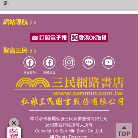
貨。
不要迴避，不要抱怨，成為高市早苗奮鬥途中的自勉警句。在
郎、河野太郎等官二代、富二代形成強烈反差，反而成為有助
隨後的學習中，她又深刻理會和認同了美國學者魯思在那本關
她進軍首相官邸的特殊「入場卷」。
於日本的名著《菊與劍》中總結的四個字：日本文化的精髓是
網站導航 >>
第一節 被拒入名校的「正向後遺症」
「常識常理」。遵循這四字文化精髓，她找到了人生導師，也
因為沒錢沒勢，又是女孩子，高市早苗很早就認識到，要想出
是精神座標─
人頭地，唯一的途徑是考入名牌大學，走「學而優則仕」的階
她考取了名牌私立「慶應大學」，卻因家裡經濟條件所限，被
梯。她拼命學習，加倍努力，終於考上了夢寐以求的慶應大
迫放棄，父母想讓她給弟弟留些錢上學。她只得去了公立的神
聚焦三民 >>
學。日本兩所頂尖的私立大學，一是早稻田大學，另一所就是
戶大學，因學費便宜。那份惱怒可想而知，她沒錢沒勢，只能
明治維新時代提出「脫亞入歐」的大思想家福澤諭吉創辦的
靠自己。而且又是女孩子，在日本這種男權社會，她要倍加努
「慶應義塾大學」，兩所名校被譽為「日本雙雄」。
力，要比男性更強、更優秀，才有可能出頭。
高市在接受媒體採訪中說，她高中時代就被父母告知，除非她
三民書局
三民出版
神戶大學畢業後，她考入松下電器創辦人松下幸之助創辦的培
上短期大學，否則一分錢都不會給。所以她高中時代就拼命打
養政治和經濟人才的「松下政經塾」，得到這位日本企業大師
各種工，掙了一筆錢去東京考上了慶應，但考完才知道，自己
的指點，使她信奉自由經濟，將來當上首相，要像經營公司一
剩下的錢只夠在東京一年的花費。家裡當然是依舊不支持，要
樣經營「日本」。松下幸之助給了她最早的經濟視野和經營理
留錢給她弟弟將來上大學用。尤其母親堅決反對她離開家鄉去
念。
東京上學，只希望她讀個短期大學之後就找個普通工作，然後
進入政界，她又得到貴人相助，那就是她視為政治導師的安倍
早點嫁人。
晉三。安倍是日本有史以來執政時間最長的首相；高市早苗成
本站著作權屬弘雅三民圖書股份有限公司
家裡不支持她讀一流私立大學，學費是一個問題，但更深層的
及相關著作權所有人所有
為他的精神弟子和施政傳人。高市第一次競選自民黨總裁時，
原因是父母認為對女孩不值得投入高額的教育費。日本傳統家
Copyright © San Min Book Co.,Ltd.
TOP
安倍曾給很多議員打電話，拜託他們支持高市。
All Rights Reserved.
庭觀念，都是要先保證兒子的教育，這是「明規則」。