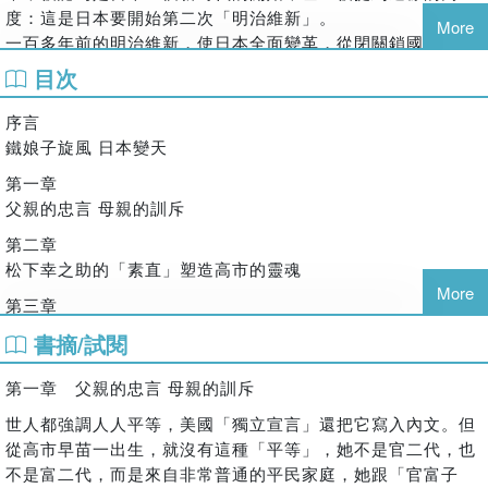
機意識喚醒國民，要重塑國家形象。
度：這是日本要開始第二次「明治維新」。
More
一百多年前的明治維新，使日本全面變革，從閉關鎖國的農業
高市早苗的崛起，是一個實現個人抱負和對國家責任的勵志故
國家，一躍成為工業強國。但經過第二次世界大戰的戰敗，再
目次
事，也是一場對日本未來何去何從的歷史挑戰。日本是否會因
加上最近這三十多年的經濟滯緩，外部世界的激烈競爭，內部
此迎來再次輝煌的維新？先從認識高市早苗開始吧。
官僚體系的惰性，國民的危機感與日俱增。日本的前途在哪
序言
裡？在全球競爭中，日本還有沒有勝算的可能？
鐵娘子旋風 日本變天
突然，高市早苗這位強勢領袖像是從天而降。她的理念和政
第一章
策，她的個人風格和氣質，都令人耳目一新。這位搖滾樂手出
父親的忠言 母親的訓斥
身的女首相，宛如為日本敲響了一記暮鼓晨鐘，震動起整個國
家的神經。
第二章
日本社會裡向來有大男人主義傾向，日本政壇更是男性政客、
松下幸之助的「素直」塑造高市的靈魂
富豪子弟雲集。一個既不是官二代，更不是富二代，出身底層
More
第三章
階層的女孩子，怎麼能走到這一步？
美國的歷練 安倍晉三的提攜
書摘/試閱
高市早苗的出身成長經歷，更是一個勵志的故事。她寧折不彎
第四章
的性格，絕不服輸的頑強毅力，像台灣流行的口號「自己的國
第一章 父親的忠言 母親的訓斥
跨越海峽的火炬——李登輝點燃她的勇氣
家自己救」，高市早苗是「自己的命運自己主宰」。這位早年
曾喜歡騎重型摩托車、風馳電掣，追求刺激和感覺的女孩，今
世人都強調人人平等，美國「獨立宣言」還把它寫入內文。但
第五章
天則開著她的「政治重型機車」，叱吒風雲地登上了國家舞
從高市早苗一出生，就沒有這種「平等」，她不是官二代，也
鐵娘子東洋版：高市早苗與佘契爾夫人的靈魂之約
臺，讓日本這輛太陽之車，掛檔、變速、加大油門，衝向第二
不是富二代，而是來自非常普通的平民家庭，她跟「官富子
第六章