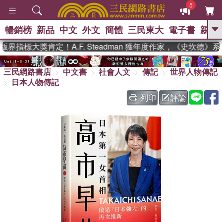
5
暢銷榜
新品
中文
外文
簡體
三民東大
電子書
親子
GO
指標大獎肯定！A.F. Steadman 獲年度作家，《史坎德》
、
、
熱搜：
東野圭吾
The Odyssey
、
、
三民網路書店
中文書
社會人文
傳記
世界人物傳記
父親節
如果歷史是一群喵
暑期
、
、
日本人物傳記
推薦
國際布克獎 臺灣漫遊錄
方
、
、
念華
台灣的李登輝時代
數學女
列印
評論
、
孩：黎曼猜想
偉大的迷走神經