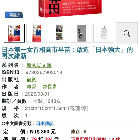
滿額折
日本第一女首相高市早苗：啟造「日本強大」的
再次維新
系列名
：
新國民文庫
ISBN13
：
9786267903018
出版社
：
前衛
作者
：
康尼
;
曹長青
出版日
：
2026/03/31
裝訂／頁數
：
平裝／248頁
規格
：
21cm*15cm*1.5cm (高/寬/厚)
版次
：
1
中文圖書分類
：
日本傳記
定價
：NT$ 360 元
庫存：6
優惠價
：
79
折
284
元
下單可得紅利積點 ：8 點