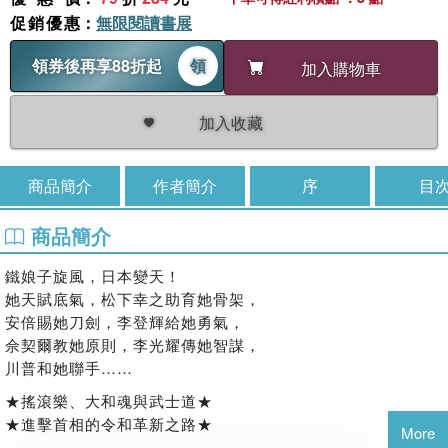
促銷優惠
：
無限閱讀書展
領券後再享88折起
領
加入購物車
加入收藏
商品簡介
作者簡介
序
目
商品簡介
鐵娘子旋風，日本變天！
她天賦底氣，松下幸之助育她骨架，
安倍賜她刀劍，李登輝給她勇氣，
佘契爾教她原則，李光耀傳她智謀，
川普和她聯手……
★搖滾樂、大和魂與武士道★
★進擊首相的令和革新之路★
More