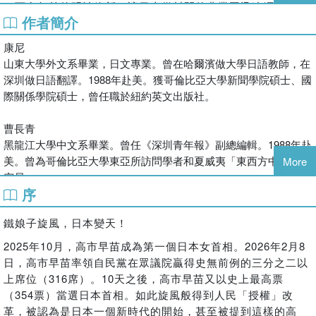
一百多年前的明治維新，讓日本從封閉的農業國迅速崛起為工
作者簡介
業強國。但二戰後的體制與長達30多年的經濟滯緩，使日本陷
入官僚僵化、產業動能減弱與國民信心下滑的困境。在全球政
康尼
治、經濟、軍事競爭越來越激烈的今天，日本社會開始尋找新
山東大學外文系畢業，日文專業。曾在哈爾濱做大學日語教師，在
的方向。
深圳做日語翻譯。1988年赴美。獲哥倫比亞大學新聞學院碩士、國
在這種時刻，高市早苗以鮮明而強勢的領導風格登上日本政
際關係學院碩士，曾任職於紐約英文出版社。
壇。2026年2月18日，高市早苗以史無前例的高票第二次當選
日本首相。壓倒般的民意授權，讓日本人民開始期待「第二次
曹長青
明治維新」。
黑龍江大學中文系畢業。曾任《深圳青年報》副總編輯。1988年赴
美。曾為哥倫比亞大學東亞所訪問學者和夏威夷「東西方中心」研
More
父親是普通職員，母親是員警。因家境被迫放棄考取的一流慶
究員。
應大學。但卑微出身並未阻止她立下雄心壯志。三十幾歲時就
序
在多家報刊發表過專欄文章等近三千篇，並在多家電台和電視台做
立志做日本的佘契爾夫人。
新聞評論。現有YouTube上的《長青論壇》、推特
夢想成真的背後有巨人之手：松下幸之助教誨她經營與做人哲
鐵娘子旋風，日本變天！
（@caochangqing）和臉書上的自媒體。
理，安倍晉三提攜他政壇之旅，李登輝鼓勵她做日本第一位女
2025年10月，高市早苗成為第一個日本女首相。2026年2月8
首相；而佘契爾夫人、李光耀、漢密爾頓則給她指明了治國方
出版有：《詩的技巧》（與人合著），《獨立的價值》，《美國價
日，高市早苗率領自民黨在眾議院贏得史無前例的三分之二以
向。
值》，《理性的歧途》，《罵讚台灣人與事》等。
上席位（316席）。10天之後，高市早苗又以史上最高票
曹長青文章網站：
https://caochangqing.com
在男性主導的日本政壇，高市不是以女性議題突圍，而是直擊
（354票）當選日本首相。如此旋風般得到人民「授權」改
國家安全、產業競爭與國家戰略等核心議題，以強烈理念和危
革，被認為是日本一個新時代的開始，甚至被提到這樣的高