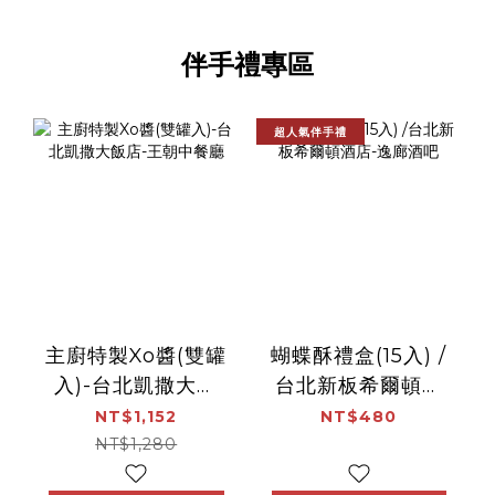
伴手禮專區
超人氣伴手禮
主廚特製Xo醬(雙罐
蝴蝶酥禮盒(15入) /
入)-台北凱撒大飯
台北新板希爾頓酒
店-王朝中餐廳
店-逸廊酒吧
NT$1,152
NT$480
NT$1,280