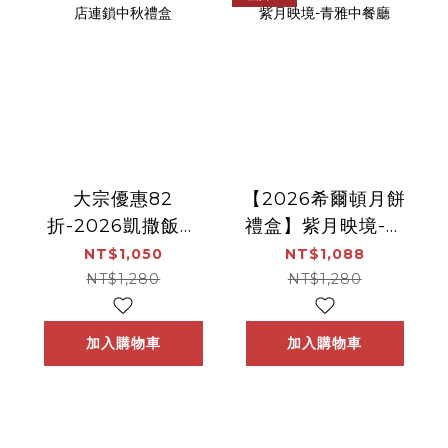
大宗優惠82
【2026希爾頓月餅
折-2026凱撒飯店
禮盒】紫月映境-青
連鎖中秋禮盒
雅中餐廳
NT$1,050
NT$1,088
NT$1,280
NT$1,280
加入購物車
加入購物車