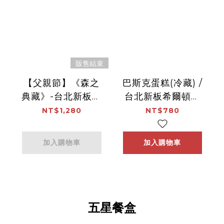
販售結束
【父親節】《森之
巴斯克蛋糕(冷藏) /
典藏》-台北新板希
台北新板希爾頓酒
爾頓酒店
店-逸廊酒吧
NT$1,280
NT$780
加入購物車
加入購物車
五星餐盒