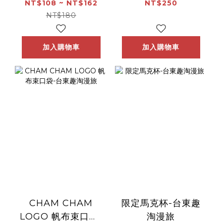
杯墊/開瓶器》-台南
NT$108 ~ NT$162
NT$250
趣淘漫旅
NT$180
加入購物車
加入購物車
CHAM CHAM
限定馬克杯-台東趣
LOGO 帆布束口袋-
淘漫旅