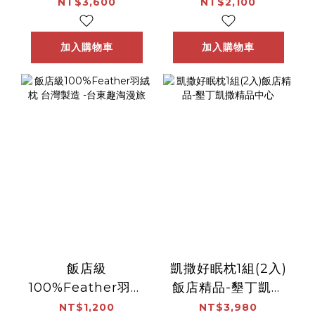
漫旅
漫旅
NT$3,600
NT$2,100
加入購物車
加入購物車
飯店級
凱撒好眠枕1組(2入)
100%Feather羽絨
飯店精品-墾丁凱撒
枕 台灣製造 -台東
精品中心
NT$1,200
NT$3,980