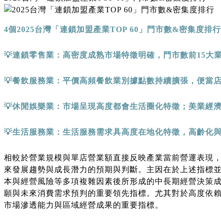
4
個
2025
台灣「連鎖加盟產業
TOP 60
」門市數
&
密集度排行
💡
連鎖零售業：高密度成熟市場特徵明確，門市數前
15
大
💡
餐飲服務業：平價高頻餐飲業別據點數持續擴張，便當
💡
休閒娛樂業：市場呈現高度都會生活圈化特徵；美業經
💡
生活服務業：生活服務需求具高度在地化特徵，高齡化
相較於營業規模與單店營業額直接反映產業當前營運表現
來發展趨勢與成長潛力的預期與判斷。主因在於上述指標
本與經營風險等多項複雜因素後所形成的中長期經營決策
願與未來消費需求預判的重要領先指標。尤其對於高度依
市場滲透能力與區域經營成果的重要指標。