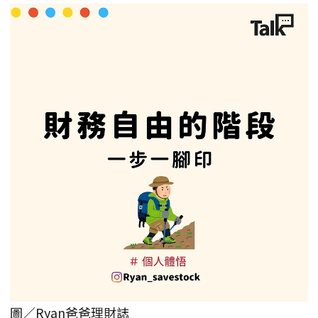
圖／Ryan爸爸理財誌