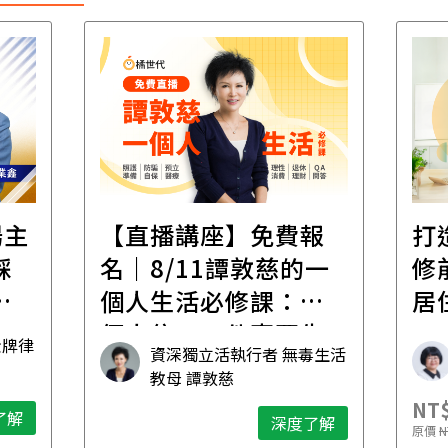
遺
報
打造安心住的家｜裝
財
一
修前必懂！住到老的
產
一
居住規劃全攻略
先
毒生活
林黛羚
NT$2,900
NT$
深度了解
了解
原價
NT$5,600
原價
N