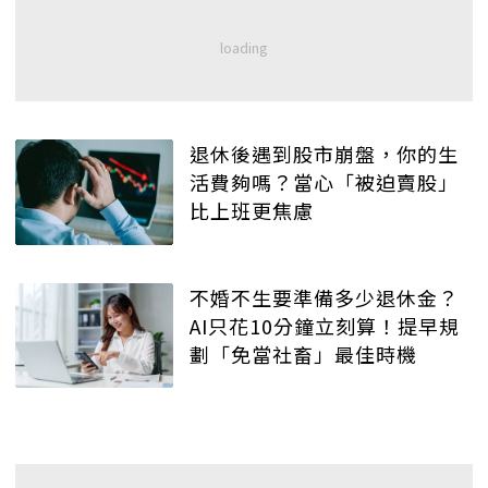
退休後遇到股市崩盤，你的生
活費夠嗎？當心「被迫賣股」
比上班更焦慮
不婚不生要準備多少退休金？
AI只花10分鐘立刻算！提早規
劃「免當社畜」最佳時機