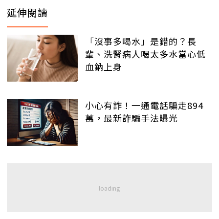
延伸閱讀
「沒事多喝水」是錯的？長
輩、洗腎病人喝太多水當心低
血鈉上身
小心有詐！一通電話騙走894
萬，最新詐騙手法曝光