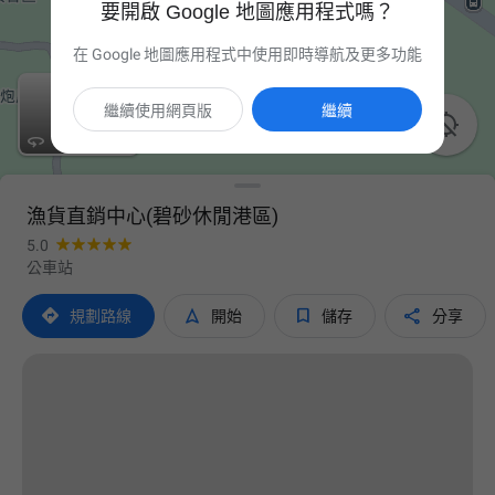
要開啟 Google 地圖應用程式嗎？
在 Google 地圖應用程式中使用即時導航及更多功能
繼續使用網頁版
繼續


漁貨直銷中心(碧砂休閒港區)
5.0
公車站




規劃路線
開始
儲存
分享