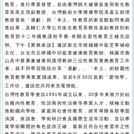
教育」進行專業發聲，並由臺灣師大健康促進與衛生教
育系吳文琪副教授、台灣藝術大學傳播學院馮嘉玉助理
教授發表「適齡」與「本土」性教育的家長觀點問卷調
查結果，及輔仁大學公共衛生教育系鄭其嘉副教授剖析
教育部十二年國教課程手冊
-
有關全面性教育之補充說
明。下午【實務座談】邀請新北市積穗國中龍芝寧補校
主任、台北市石牌國中邱寵萱健康教育教師、桃園市壽
山高中蔡秉兼健康與護理教師三位性教育實務教育工作
者，就不同學習階段分享「適齡」、「本土」的校園性
教育教學專業實踐成果。並於
6
月
30
日規劃「愛情學」
工作坊，邀請您共同來充電增能。
台灣性教育學會自
1991
年成立以來，
30
多
年來致力於結
合國內性教育、性諮商與性治療等專業人才，積極主動
推動國內學校、家庭與社會性教育，經常舉辦各類專題
演講、座談會、學術研討會及國際交流等活動，並以專
業學術團體的角色提供正確、最新且符合社會需求之性