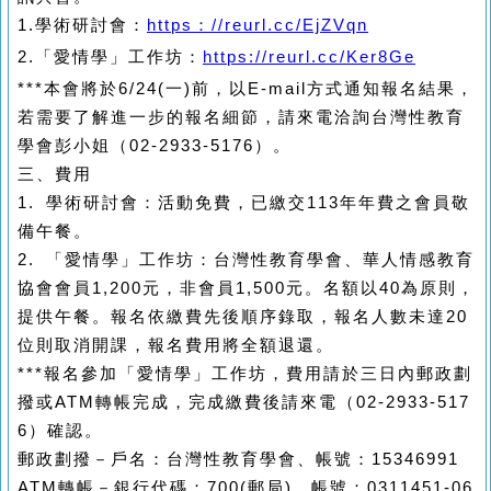
1.
學術研討會
：
https
：
//reurl.cc/EjZVqn
2.
「愛情學」工作坊：
https://reurl.cc/Ker8Ge
***本會將於6/24(一)前，以
E-mail
方式通知報名結果，
若需要了解進一步的報名細節，請來電洽詢台灣性
教育
學會
彭
小姐（
02-2933-5176
）。
三、費用
1.
學術研討會：活動免費
，已繳交113年年費之會員敬
備午餐
。
2.
「愛情學」工作坊：
台灣性教育學會
、華人情感教育
協會會員
1,2
00
元，非會員
1,500
元。名額以
40
為原則，
提供午餐。報名
依繳費先後順序錄取，報名人數未達
20
位則取消開課，報名費用將全額退還。
***報名參加
「愛情學」工作坊
，費用請於三日內郵政劃
撥或
ATM
轉帳完成，完成繳費後請來電（
02-2933-517
6
）確認。
郵政劃撥－戶名：台灣性教育學會、帳號：
15346991
ATM
轉帳－銀行代碼：
700(
郵局
)
、帳號：
0311451-06