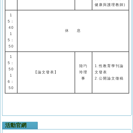
健康與護理教師
)
1
5
：
40
休
息
1
5
：
50
1
5
：
陸玓
1.
性教育學刊論
50
【論文發表】
玲理
文發表
1
事
2.公開論文徵稿
6
：
50
活動官網