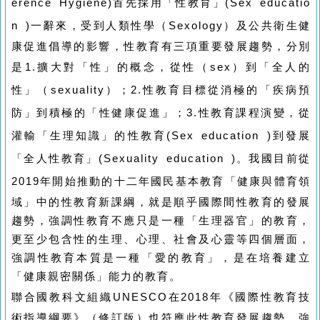
erence Hygiene)
首先採用「性教育」
(Sex educatio
n )
一辭來，受到人類性學（
Sexology
）及公共衛生健
康促進倡導的影響，性教育有三項重要發展趨勢，分別
是
1.
擴大對「性」的概念，從性（
sex
）到「全人的
性」（
sexuality
）；
2.
性教育目標從消極的「疾病預
防」到積極的「性健康促進」；
3.
性教育課程演變，從
灌輸「生理知識」的性教育
(Sex education )
到發展
「全人性教育」
(Sexuality education )
。我國目前從
2019
年開始推動的十二年國民基本教育「健康與體育領
域」中的性教育新課綱，就是順乎國際間性教育的發展
趨勢，強調性教育不應只是一種「生理器官」的教育，
更至少包含性的生理、心理、社會及心靈等四個層面，
強調性教育本質是一種「愛的教育」，是在培養建立
「健康親密關係」能力的教育。
聯合國教科文組織
UNESCO
在
2018
年《國際性教育技
術指導綱要》（修訂版）也符應此性教育發展趨勢，強