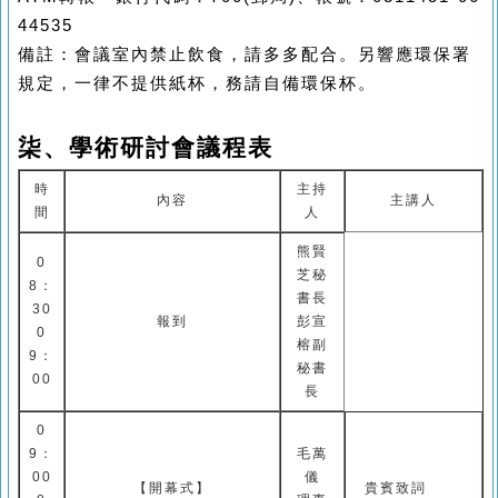
44535
備註：會議室內禁止飲食，請多多配合。另響應環保署
規定，一律不提供紙杯，務請自備環保杯。
柒、學術研討會議程表
時
主持
內容
主講人
間
人
熊賢
0
芝
秘
8
：
書長
30
報到
彭宣
0
榕
副
9
：
秘書
00
長
0
9
：
毛萬
00
儀
【開幕式】
貴賓致詞