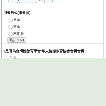
用餐形式(限會員)
葷食
素食
不用餐
重設/reset
是否為台灣性教育學會/華人情感教育協會會員會員
※
是
否
※目前報名數：149
※承辦人其他活動
報名截止
謝謝您的報名，目前報名已額滿截止，若有問題，請與台灣
性教育學會聯繫。