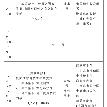
1
3.
教育部十二年國教課程
理事
進與衛生教育學
2
：
手冊
-
有關全面性教育之補充
長
系）
20
說明
鄭其嘉副教授
【
Q&A
】
（輔仁大學公共
衛生學系）
1
2
：
20
午
餐
1
3
：
30
龍芝寧主任
（新北市積穗國
【
實務座談
】
1
中補校主任）
校園性教育教學專業實踐
3
：
高松
邱寵萱老師
1.
國小階段
-
愛滋關懷
30
景
（台北市石牌國
2.
國中階段
-
性行為抉擇
1
常務
中健康教育教
3.
高中階段
-
電子寶寶教我
5
：
監事
師）
的事
40
蔡秉兼老師
【
Q&A
】
30min
(
桃園市壽山高中