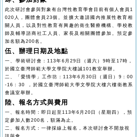
此次研討會參與對象有台灣性教育學會目前有個人會員
1
020
人，團體會員
2
3
個。並擴大邀請國內推展性教育相
關人員，以及對性教育有興趣的衛生醫療機構、學校教
師及輔導諮商社工人員
、
家長
及相關團體
參加。
預定參
加名額為200
名。
伍
、辦理日期及地點
一、學術研討會：
113
年
6
月
29
日（週六）
9
時至
17
時，
於國立臺灣師範大學文學院大樓誠
101
教室舉辦。
二、「愛情學」工作坊：
113
年
6
月
30
日（週日）
9
：
00
-16
：
30
，於國立臺灣師範大學文學院大樓
六
樓衛教系
會議室舉辦。
陸、報名方式與費用
一、報名時間：即日起至
1
13
年
6
月20
日（星期四
），
預
定參加人數200
名，
額滿為止。
二、報名方式：一律採線上報名
，本次研討會不開放視
訊與會。