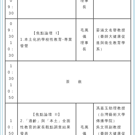
0
理事
9
：
長
30
0
9
：
毛萬
晏涵文名譽教授
【
焦點論壇
I
】
30
儀
（臺師大健康促
1.
本土化的學校性教育
-
專業
1
理事
進與衛生教育學
發聲
0
：
長
系）
30
1
0
：
30
茶
敘
1
0
：
50
馮嘉玉助理教授
【
焦點
論壇
II
】
（台灣藝術大學
1
2.
「適齡」與「本土」全面
傳播學院）
0
：
性教育的家長觀點調查結果
毛萬
吳文琪副教授
50
發表
儀
（臺師大健康促