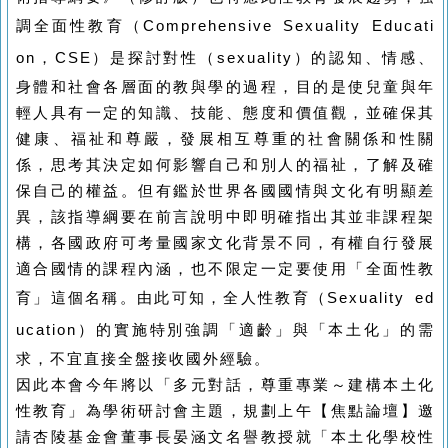
調全面性教育（
Comprehensive Sexuality Educati
on
，
CSE
）是探討對性（
sexuality
）的認知、情感、
身體和社會各層面的教與學的過程，目的是使兒童與年
輕人具有一定的知識、技能、態度和價值觀，並確保其
健康、福祉和尊嚴，發展相互尊重的社會關係和性關
係，思考其決定如何影響自己和別人的福祉，了解及確
保自己的權益。但有鑑於世界各國國情與文化有明顯差
異，該指導綱要在前言說明中即明確指出其並非課程架
構，各國政府可考量國家文化背景不同，有權自行發展
適合國情的課程內涵，也不限定一定要使用「全面性教
育」這個名稱。由此可知，全人性教育（
Sexuality ed
ucation
）的實施特別強調「適齡」與「本土化」的需
求，不宜直接全盤接收國外經驗。
因此本會今年將以「多元對話，尊重專業～建構本土化
性教育」為學術研討會主題，規劃上午【焦點論壇】邀
請杏陵基金會董事長晏涵文名譽教授就「本土化學校性