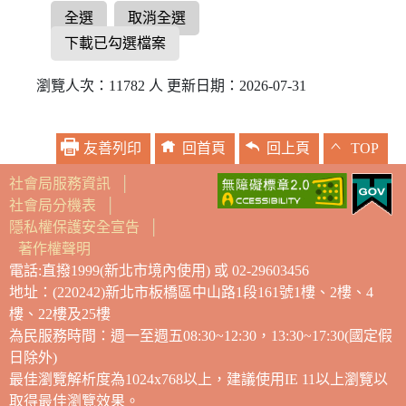
全選
取消全選
下載已勾選檔案
瀏覽人次：11782 人 更新日期：2026-07-31
友善列印
回首頁
回上頁
TOP
社會局服務資訊
│
社會局分機表
│
隱私權保護安全宣告
│
著作權聲明
電話:直撥1999(新北市境內使用) 或 02-29603456
地址：(220242)新北市板橋區中山路1段161號1樓、2樓、4
樓、22樓及25樓
為民服務時間：週一至週五08:30~12:30，13:30~17:30(國定假
日除外)
最佳瀏覽解析度為1024x768以上，建議使用IE 11以上瀏覽以
取得最佳瀏覽效果。