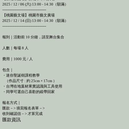
2025 / 12 / 06 (六) 13:00 - 14:30（額滿）
--------------------------------------
【桃園藝文場】桃園市藝文廣場
2025 / 12 / 14 (日) 13:00 - 14:30（額滿）
--------------------------------------
報到｜活動前 10 分鐘，請至舞台集合
人數｜每場 8 人
費用｜1000 元 / 人
包含｜
・迷你聖誕樹課程教學
（作品尺寸 : 約 25cm × 17cm ）
・台灣在地葉材果實認識與工具使用
・同學可選自己喜歡的緞帶回家
報名方式｜
匯款－> 填寫報名表單－>
收到確認信－> 才算完成
匯款資訊