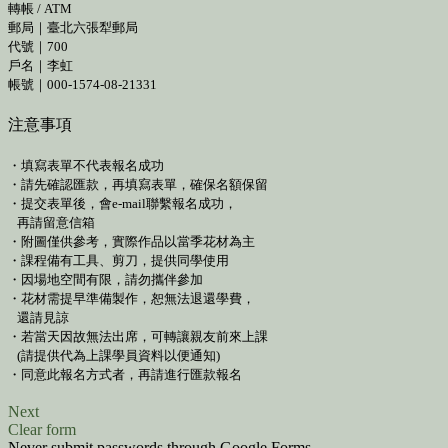
轉帳 / ATM
郵局｜臺北六張犁郵局
代號｜700
戶名｜李虹
帳號｜000-1574-08-21331
注意事項
・填寫表單不代表報名成功
・請先確認匯款，再填寫表單，確保名額保留
・提交表單後，會e-mail聯繫報名成功，
再請留意信箱
・附圖僅供參考，實際作品以當季花材為主
・課程備有工具、剪刀，提供同學使用
・因場地空間有限，請勿攜伴參加
・花材需提早準備製作，恕無法退還學費，
還請見諒
・若當天因故無法出席，可轉讓親友前來上課
(請提供代為上課學員資料以便通知)
・同意此報名方式者，再請進行匯款報名
Next
Clear form
Never submit passwords through Google Forms.