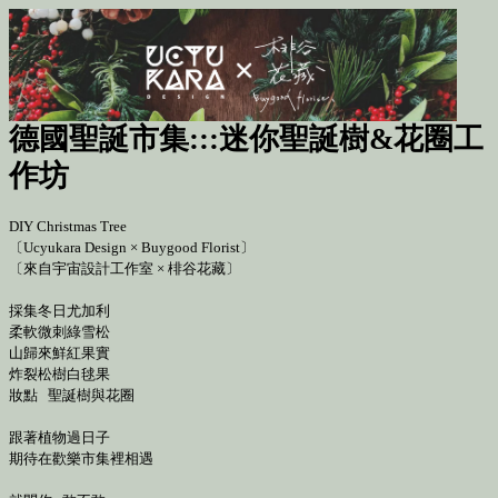
德國聖誕市集:::迷你聖誕樹&花圈工
作坊
DIY Christmas Tree
〔Ucyukara Design × Buygood Florist〕
〔來自宇宙設計工作室 × 棑谷花藏〕
採集冬日尤加利
柔軟微刺綠雪松
山歸來鮮紅果實
炸裂松樹白毬果
妝點 聖誕樹與花圈
跟著植物過日子
期待在歡樂市集裡相遇