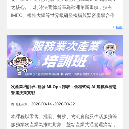
之核心。比利時法蘭德斯區為歐洲創新重鎮，擁有
IMEC、根特大學等世界級研發機構與緊密產學合作
生態系，並具...
More
次產業培訓班–批發 MLOps 部署：低程式碼 AI 建模與智慧
營運決策實戰
2026/09/14~2026/09/22
活動日期：
本課程以零售、批發、餐飲、物流倉儲及生活服務等
服務業次產業為推動對象，盤點產業共通營運痛點，