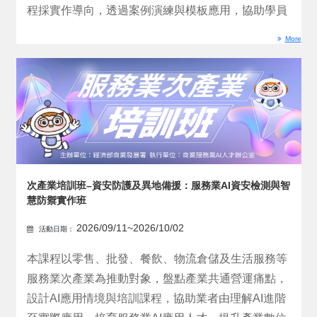
程採實作導向，透過案例演練與模板應用，協助學員
快速...
More
次產業培訓班–資安防護及異地備援：服務業AI資安檢測與智
慧防禦實作班
2026/09/11~2026/10/02
活動日期：
本課程以零售、批發、餐飲、物流倉儲及生活服務等
服務業次產業為推動對象，盤點產業共通營運痛點，
設計AI應用情境與培訓課程，協助業者由理解AI進階