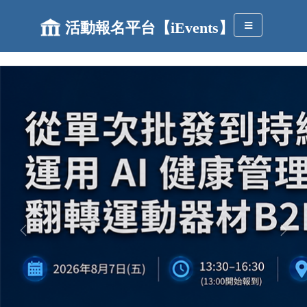
活動報名平台【iEvents】
Toggle
navigation
Previous
Next