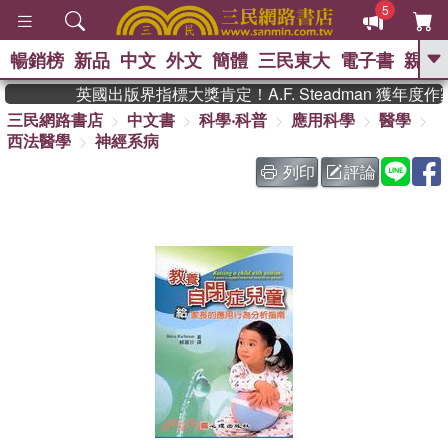
5
暢銷榜
新品
中文
外文
簡體
三民東大
電子書
親子
GO
英國出版界指標大獎肯定！A.F. Steadman 獲年
三民網路書店
中文書
科學‧科普
應用科學
醫學
、
熱搜：
東野圭吾
高希均教授回憶錄
西法醫學
神經系病
、
、
、
The Odyssey
父親節
如果歷
、
、
史是一群喵
暑期推薦
國際布克
列印
評論
、
、
獎 臺灣漫遊錄
方念華
台灣的李
、
、
登輝時代
數學女孩：黎曼猜想
偉大的迷走神經