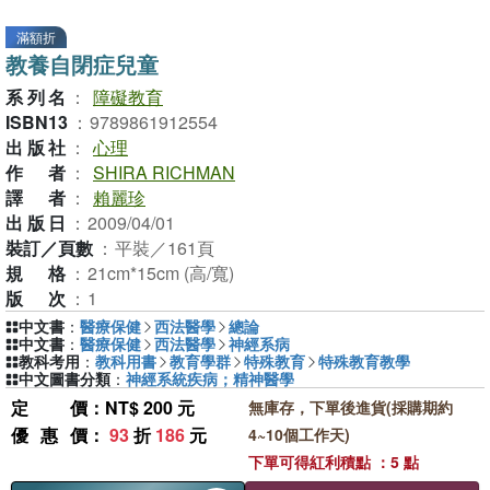
滿額折
教養自閉症兒童
系列名
：
障礙教育
ISBN13
：
9789861912554
出版社
：
心理
作者
：
SHIRA RICHMAN
譯者
：
賴麗珍
出版日
：
2009/04/01
裝訂／頁數
：
平裝／161頁
規格
：
21cm*15cm (高/寬)
版次
：
1
中文書
：
醫療保健
西法醫學
總論
中文書
：
醫療保健
西法醫學
神經系病
教科考用
：
教科用書
教育學群
特殊教育
特殊教育教學
中文圖書分類
：
神經系統疾病；精神醫學
定價
：NT$ 200 元
無庫存，下單後進貨(採購期約
優惠價
：
93
折
186
元
4~10個工作天)
下單可得紅利積點 ：5 點