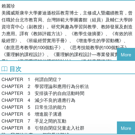
賴麗珍
美國威斯康辛大學麥迪遜校區教育博士，主修成人暨繼續教育，曾
任職於台北市教育局、台灣師範大學圖書館（組員）及輔仁大學師
資培育中心（副教授）。研究興趣為學習與教學、教師發展及創造
力應用。譯有《教師評鑑方法》、《教學生做摘要》、《有效的班
級經營》、《班級經營實用手冊》、《增進學生的學習動機》、
《創意思考教學的100個點子》、《思考技能教學的100個點子》、
《重理解的課程設計》、《重理解的課程設計—專業發展實用手
More
冊》、《善用重理解的課程設計法》、《教師素質指標》、《激勵
目次
學習的學校》（心理出版）。
CHAPTER 1 何謂自閉症？
CHAPTER 2 學習理論和應用行為分析法
CHAPTER 3 安排孩子的自由活動時間
CHAPTER 4 減少不良的適應行為
CHAPTER 5 日常生活的能力
CHAPTER 6 增進親子溝通
CHAPTER 7 手足之間的互動
CHAPTER 8 引領自閉症兒童走入社群
More
跋 我們的故事：一個家長的陳述