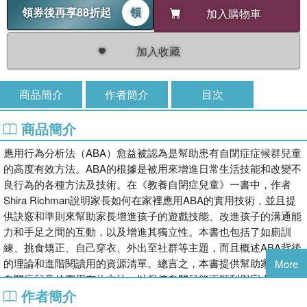
領券後再享88折起
領
加入購物車
加入收藏
商品簡介
作者簡介
目次
商品簡介
應用行為分析法（ABA）愈益被認為是幫助患有自閉症症候群兒童
的高度有效方法。ABA的根據是被用來增進日常生活技能和改變不
良行為的各種方法及技術。在《教養自閉症兒童》一書中，作者
Shira Richman說明家長如何在家裡應用ABA的實用技術，並且提
供訣竅和準則來幫助家長增進孩子的遊戲技能、改進孩子的溝通能
力和手足之間的互動，以及增進其獨立性。本書也包括了如廁訓
練、挑食矯正、自己穿衣、外出至社群等主題，而且概述ABA背後
的理論和進階閱讀用的資源清單。總言之，本書提供幫助家長教養
More
自閉症兒童的實用有效方法，以促使自閉兒能更順利與家人、朋友
作者簡介
及學校環境互動。