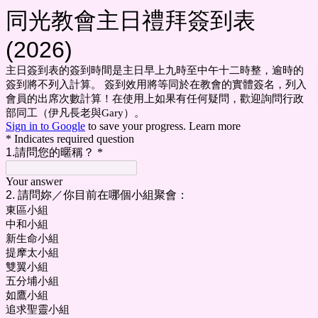
同光教會主日禮拜簽到表
(2026)
主日簽到表的簽到時間是主日早上九時至中午十二時整，逾時的
簽到將不列入計算。 簽到效用將等同於在教會的實體簽名，列入
會員的出席次數計算！在使用上如果有任何疑問，歡迎詢問行政
部同工（伊凡長老與Gary）。
Sign in to Google
to save your progress.
Learn more
* Indicates required question
1.請問您的暱稱？
*
Your answer
2. 請問妳／你目前在哪個小組聚會：
東區小組
中和小組
新生命小組
提摩太小組
雙翼小組
五分埔小組
如鷹小組
追求聖靈小組