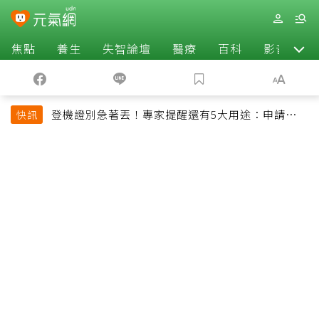
焦點
養生
失智論壇
醫療
百科
影音
登機證別急著丟！專家提醒還有5大用途：申請理
快訊
賠、補登哩程都用得到