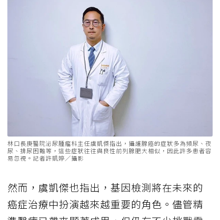
林口長庚醫院泌尿腫瘤科主任虞凱傑指出，攝護腺癌的症狀多為頻尿、夜
尿、排尿困難等，這些症狀往往與良性前列腺肥大相似，因此許多患者容
易忽視。記者許凱婷／攝影
然而，虞凱傑也指出，基因檢測將在未來的
癌症治療中扮演越來越重要的角色。儘管精