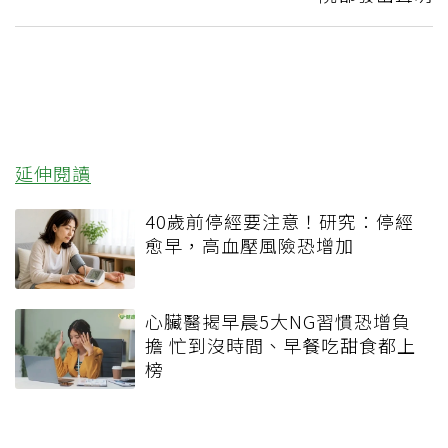
延伸閱讀
40歲前停經要注意！研究：停經
愈早，高血壓風險恐增加
心臟醫揭早晨5大NG習慣恐增負
擔 忙到沒時間、早餐吃甜食都上
榜