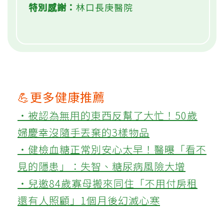
特別感謝：
林口長庚醫院
💪更多健康推薦
‧被認為無用的東西反幫了大忙！50歲
婦慶幸沒隨手丟棄的3樣物品
‧健檢血糖正常別安心太早！醫曝「看不
見的隱患」：失智、糖尿病風險大增
‧兒邀84歲寡母搬來同住「不用付房租
還有人照顧」1個月後幻滅心寒