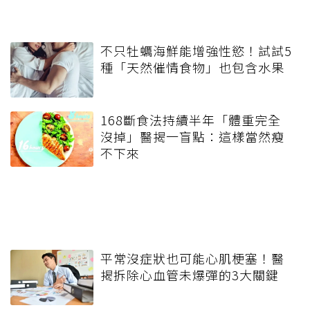
不只牡蠣海鮮能增強性慾！試試5
種「天然催情食物」也包含水果
168斷食法持續半年「體重完全
沒掉」醫揭一盲點：這樣當然瘦
不下來
平常沒症狀也可能心肌梗塞！醫
揭拆除心血管未爆彈的3大關鍵