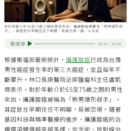
對於年齡介於65至75歲之間的男性來說，攝護腺癌被譽為「熟男隱形殺
手」，其症狀在早期往往不明顯，易被忽視。圖／AI生成
聽健康
00:00
/
00:00
根據衛福部最新統計，
攝護腺癌
已成為台灣
男性癌症發生率的第三大癌症，並且每年不
斷攀升。林口長庚醫院泌尿腫瘤科主任虞凱
傑表示，對於年齡介於65至75歲之間的男性
來說，攝護腺癌被稱為「熟男隱形殺手」，
其症狀在早期往往不明顯，易被忽視。隨著
基因科技與精準醫療的進步，攝護腺癌的治
療選項變得越來越多樣，從手術、放射線治