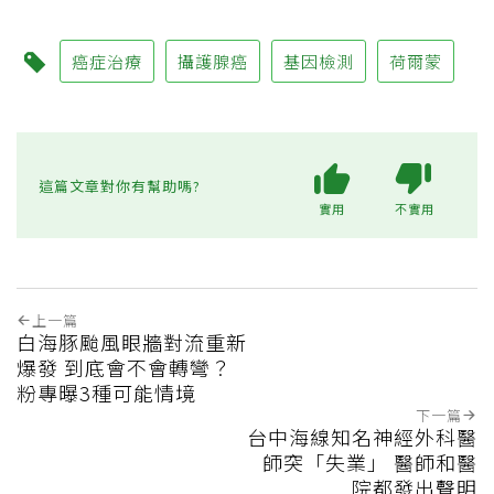
癌症治療
攝護腺癌
基因檢測
荷爾蒙
這篇文章對你有幫助嗎?
實用
不實用
上一篇
白海豚颱風眼牆對流重新
爆發 到底會不會轉彎？
粉專曝3種可能情境
下一篇
台中海線知名神經外科醫
師突「失業」 醫師和醫
院都發出聲明