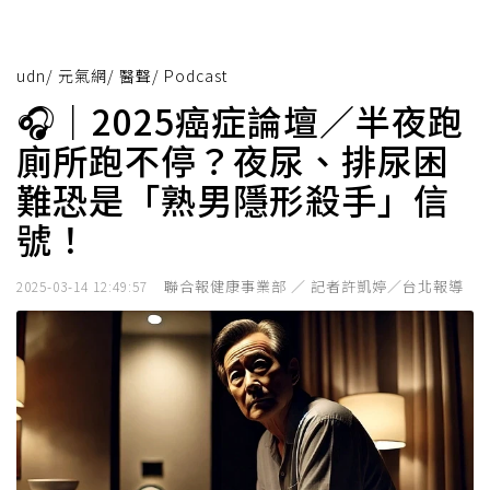
udn
/
元氣網
/
醫聲
/
Podcast
🎧｜2025癌症論壇／半夜跑
廁所跑不停？夜尿、排尿困
難恐是「熟男隱形殺手」信
號！
聯合報健康事業部 ／ 記者許凱婷／台北報導
2025-03-14 12:49:57