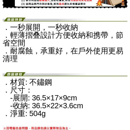
．一秒展開，一秒收納
．輕薄摺叠設計方便收納和携帶，節
省空間
．耐腐蝕，承重好，在戶外使用更易
清理
．材質: 不鏽鋼
．尺寸：
-展開: 36.5×17×9cm
-收納: 36.5×22×3.6cm
．淨重: 504g