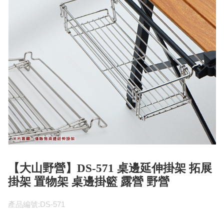
【大山野營】DS-571 桌邊延伸掛架 拓展
掛架 置物架 桌邊掛籃 露營 野營
產品編號:DS-571