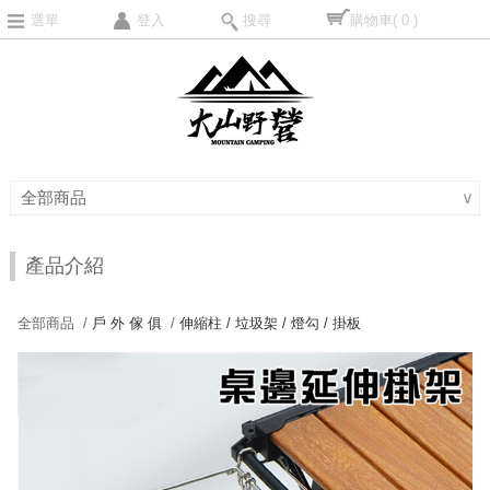
選單
登入
搜尋
購物車
( 0 )
全部商品
∨
產品介紹
全部商品 /
戶 外 傢 俱
/
伸縮柱 / 垃圾架 / 燈勾 / 掛板