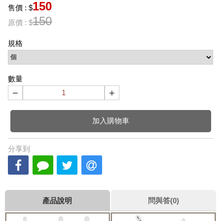
150
售價 : $
150
原價 : $
規格
數量
−
+
加入購物車
分享到
產品說明
問與答(0)