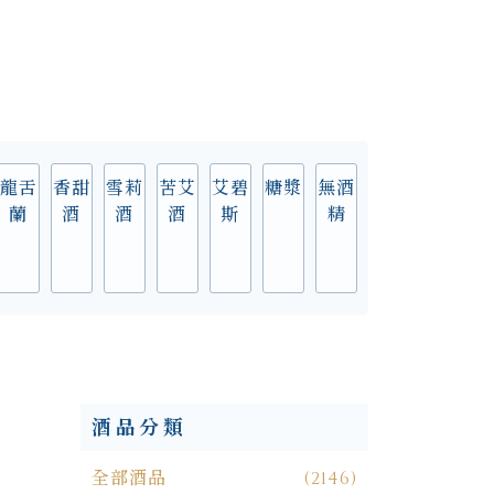
龍舌
香甜
雪莉
苦艾
艾碧
糖漿
無酒
蘭
酒
酒
酒
斯
精
酒品分類
全部酒品
(2146)