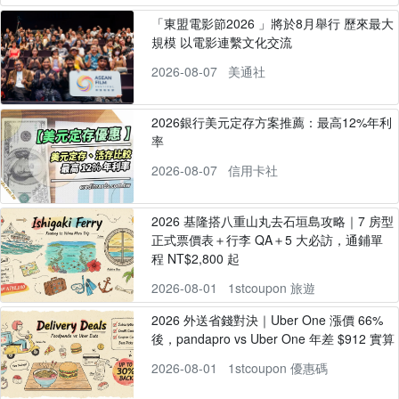
「東盟電影節2026 」將於8月舉行 歷來最大
規模 以電影連繫文化交流
2026-08-07
美通社
2026銀行美元定存方案推薦：最高12%年利
率
2026-08-07
信用卡社
2026 基隆搭八重山丸去石垣島攻略｜7 房型
正式票價表＋行李 QA＋5 大必訪，通鋪單
程 NT$2,800 起
2026-08-01
1stcoupon 旅遊
2026 外送省錢對決｜Uber One 漲價 66%
後，pandapro vs Uber One 年差 $912 實算
2026-08-01
1stcoupon 優惠碼