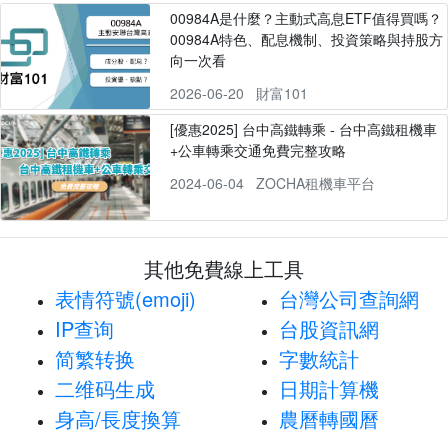
00984A是什麼？主動式高息ETF值得買嗎？
00984A特色、配息機制、投資策略與持股方
向一次看
2026-06-20
財富101
[優惠2025] 台中高鐵轉乘 - 台中高鐵租機車
+公車轉乘交通免費完整攻略
2024-06-04
ZOCHA租機車平台
其他免費線上工具
表情符號(emoji)
台灣公司查詢網
IP查询
台股資訊網
简繁转换
字數統計
二维码生成
日期計算機
身高/長度換算
農曆轉國曆