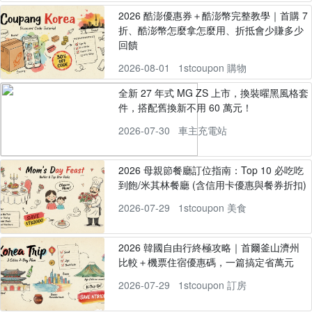
2026 酷澎優惠券＋酷澎幣完整教學｜首購 7
折、酷澎幣怎麼拿怎麼用、折抵會少賺多少
回饋
2026-08-01
1stcoupon 購物
全新 27 年式 MG ZS 上市，換裝曜黑風格套
件，搭配舊換新不用 60 萬元！
2026-07-30
車主充電站
2026 母親節餐廳訂位指南：Top 10 必吃吃
到飽/米其林餐廳 (含信用卡優惠與餐券折扣)
2026-07-29
1stcoupon 美食
2026 韓國自由行終極攻略｜首爾釜山濟州
比較＋機票住宿優惠碼，一篇搞定省萬元
2026-07-29
1stcoupon 訂房