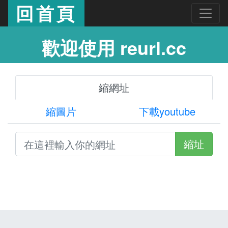
回首頁
歡迎使用 reurl.cc
縮網址
縮圖片
下載youtube
縮址