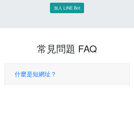
加入 LINE Bot
常見問題 FAQ
什麼是短網址？
短網址是一種將長網址轉換成簡短網址的服
務，讓您可以更方便地分享連結。
使用短網址有什麼好處？