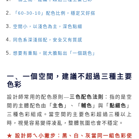
「60-30-10」配色比例，穩定又好搭
空間小，以淺色為主，深色點綴
同色系深淺搭配，安全又有質感
想要有重點，就大膽點出「一個跳色」
一、
一個空間，建議不超過三種主要
色彩
設計師常用的配色原則—
三色配色法則
：指的是空
間的主體配色由「
主色
」、「
輔色
」與「
點綴色
」
三種色彩組成。當空間的主要色彩超過三種以上
時，視覺容易變得凌亂，整體氛圍也會不穩定。
★ 設計師ㄟ小撇步：黑、白、灰當同一組色彩使