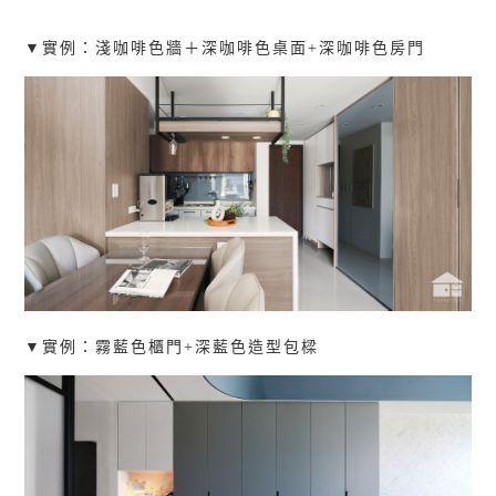
▼實例：
淺咖啡色牆＋深咖啡色桌面+深咖啡色房門
▼實例：
霧藍色櫃門+深藍色造型包樑