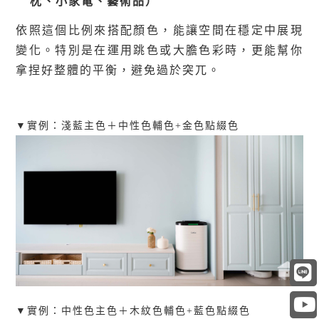
枕、小家電、藝術品）
依照這個比例來搭配顏色，能讓空間在穩定中展現
變化。特別是在運用跳色或大膽色彩時，更能幫你
拿捏好整體的平衡，避免過於突兀。
▼實例：
淺藍主色＋中性色輔色+金色點綴色
▼實例：
中性色主色＋木紋色輔色+藍色點綴色