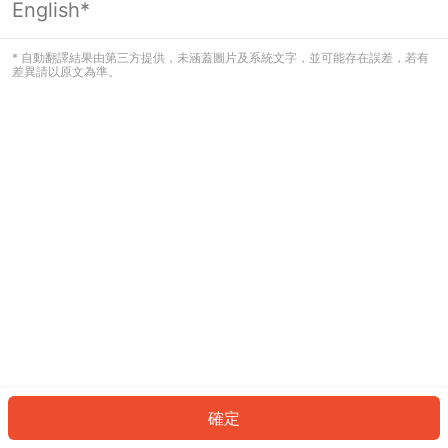
English*
發生錯誤！請登入並再試一次或回到主
頁。
* 自動翻譯結果由第三方提供，未涵蓋圖片及系統文字，並可能存在誤差，若有
差異請以原文為準。
登入
返回首頁
確定
ID: 2039b3a8797-5d18-4684-9eec-9adc8bbecdc4