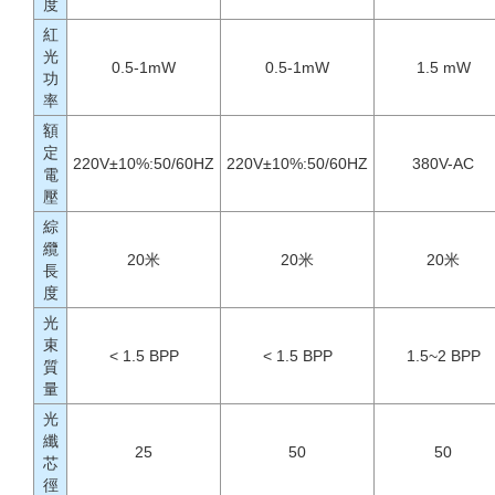
度
紅
光
0.5-1mW
0.5-1mW
1.5 mW
功
率
額
定
220V±10%:50/60HZ
220V±10%:50/60HZ
380V-AC
電
壓
綜
纜
20米
20米
20米
長
度
光
束
< 1.5 BPP
< 1.5 BPP
1.5~2 BPP
質
量
光
纖
25
50
50
芯
徑