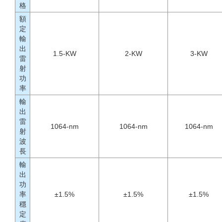
格
額
定
輸
出
1.5-KW
2-KW
3-KW
雷
射
功
率
輸
出
雷
1064-nm
1064-nm
1064-nm
射
波
長
輸
出
功
率
±1.5%
±1.5%
±1.5%
穩
定