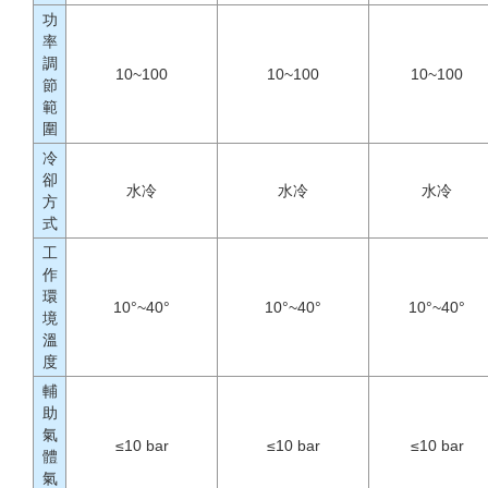
功
率
調
10~100
10~100
10~100
節
範
圍
冷
卻
水冷
水冷
水冷
方
式
工
作
環
10°~40°
10°~40°
10°~40°
境
溫
度
輔
助
氣
≤10 bar
≤10 bar
≤10 bar
體
氣