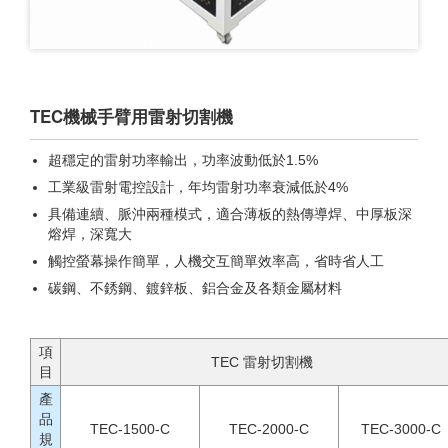
TEC機械手臂用雷射切割機
超穩定的雷射功率輸出，功率波動低於1.5%
工業級雷射電控設計，年均雷射功率衰減低於4%
具備連續、脈沖兩種模式，適合薄板的熱傳導焊、中厚板深
熔焊，深寬大
觸控螢幕操作簡單，人機交互簡單效率高，省時省人工
碳鋼、不銹鋼、鍍鋅板、鋁合金及各類金屬材料
項
TEC 雷射切割機
目
產
品
TEC-1500-C
TEC-2000-C
TEC-3000-C
規