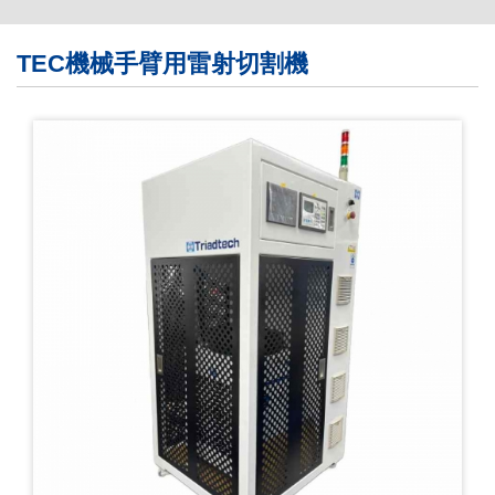
繁體版
TEC機械手臂用雷射切割機
簡体版
English