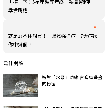
再撐一下！5星座領完年終「轉職運超旺」
準備跳槽
就是忍不住想買！「購物強迫症」7大症狀
你中幾個？
延伸閱讀
選對「水晶」助緣 古道家豐盛
的秘密