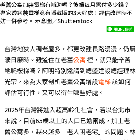
老舊公寓加裝電梯有補助嗎？後續每月需付多少錢？
專家透露裝電梯竟有隱藏版的3大好處！評估改建時不
妨一併參考。 示意圖／Shutterstock
用LINE傳送
台灣地狹人稠老屋多，都更改建長路漫漫，仍屬
曠日廢時。難道住在老舊
公寓
裡，就只能辛苦
地爬樓梯嗎？阿明特別邀請到總盛建設總經理林
光宗，來為大家剖析老舊公寓增設
電梯
該如何
評估可行性，又可以衍生哪些好處。
2025年台灣將進入超高齡化社會，若以台北市
來說，目前65歲以上的人口已逾兩成，加上老
舊公寓多，越來越多「老人困老宅」的問題。林