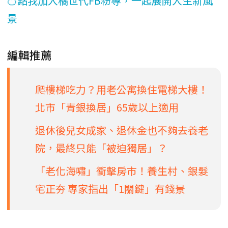
🍊點我加入橘世代FB粉專，一起展開人生新風
景
編輯推薦
爬樓梯吃力？用老公寓換住電梯大樓！
北市「青銀換居」65歲以上適用
退休後兒女成家、退休金也不夠去養老
院，最終只能「被迫獨居」？
「老化海嘯」衝擊房市！養生村、銀髮
宅正夯 專家指出「1關鍵」有錢景