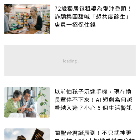
72歲獨居包租婆為愛沖昏頭！
詐騙集團甜喊「想共度餘生」
店員一招保住錢
以前怕孩子沉迷手機，現在換
長輩停不下來！AI 短劇為何越
看越入迷？小心 5 個生活警訊
關聖帝君誕辰到！不只武神更