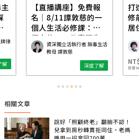
報
打造安心住的家｜裝
財
的一
修前必懂！住到老的
產
一
居住規劃全攻略
先
毒生活
林黛羚
NT$2,900
NT
深度了解
度了解
原價
NT$5,600
原
相關文章
說好「照顧終老」翻臉不認！
兒拿到房秒轉賣拒同住，老媽
媽用一招拿回700萬