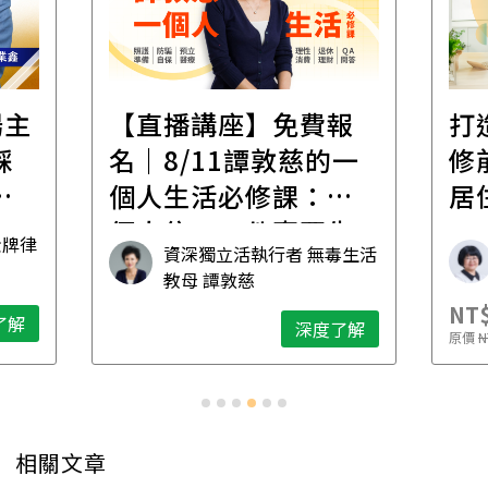
場主
【直播講座】免費報
打
踩
名｜8/11譚敦慈的一
修
職
個人生活必修課：一
居
個人住，五件事要先
金牌律
資深獨立活執行者 無毒生活
想清楚！
教母 譚敦慈
NT$
了解
深度了解
原價
N
相關文章