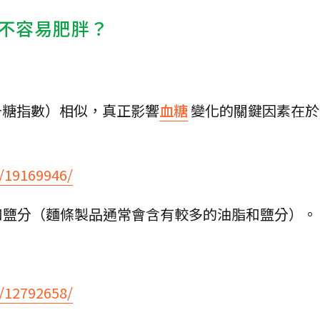
較不容易肥胖？
升糖指數）相似，真正影響
血糖
變化的關鍵因素在於
v/19169946/
和鹽分（麵條製品通常會含有較多的油脂和鹽分）。
v/12792658/