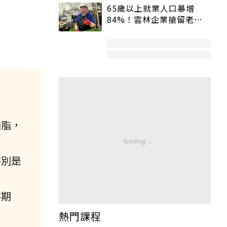
65歲以上就業人口暴增
84%！雲林企業搶留老員
工：穩定性高、經驗豐富
油脂，
特別是
存期
熱門課程