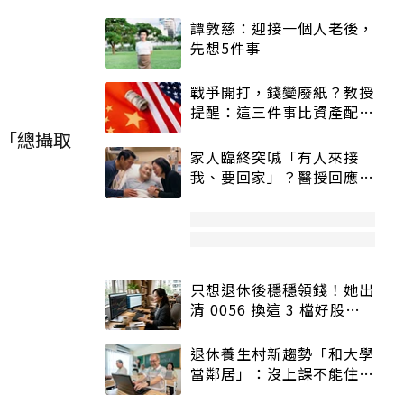
譚敦慈：迎接一個人老後，
先想5件事
戰爭開打，錢變廢紙？教授
提醒：這三件事比資產配置
更重要！
「總攝取
家人臨終突喊「有人來接
我、要回家」？醫授回應方
式快學：避免抱憾終生
只想退休後穩穩領錢！她出
清 0056 換這 3 檔好股：
股價高點照樣買
退休養生村新趨勢「和大學
當鄰居」：沒上課不能住、
宿舍變養老房