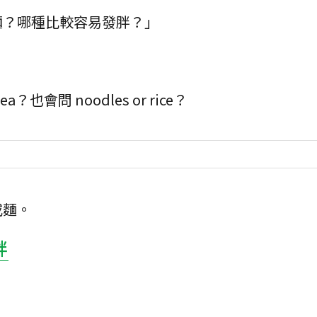
麵？哪種比較容易發胖？」
？也會問 noodles or rice？
或麵。
胖