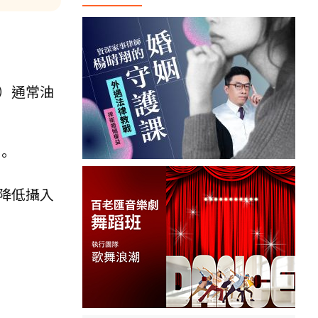
）通常油
。
降低攝入