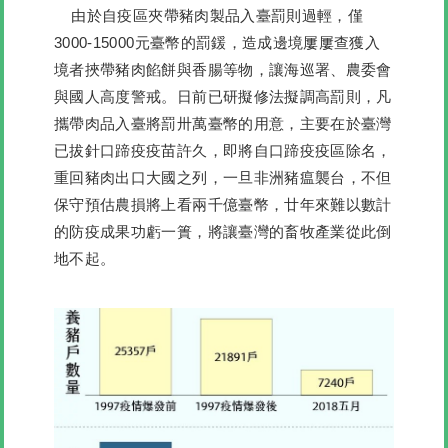
由於自疫區夾帶豬肉製品入臺罰則過輕，僅
3000-15000元臺幣的罰鍰，造成邊境屢屢查獲入
境者挾帶豬肉餡餅與香腸等物，讓海巡署、農委會
與國人高度警戒。日前已研擬修法擬調高罰則，凡
攜帶肉品入臺將罰卅萬臺幣的用意，主要在於臺灣
已拔針口蹄疫疫苗許久，即將自口蹄疫疫區除名，
重回豬肉出口大國之列，一旦非洲豬瘟襲台，不但
保守預估農損將上看兩千億臺幣，廿年來難以數計
的防疫成果功虧一簣，將讓臺灣的畜牧產業從此倒
地不起。