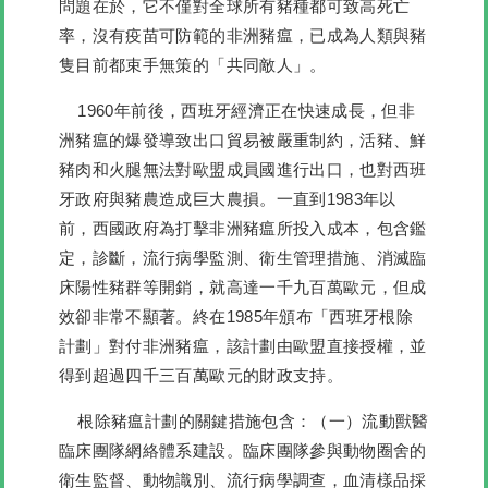
問題在於，它不僅對全球所有豬種都可致高死亡
率，沒有疫苗可防範的非洲豬瘟，已成為人類與豬
隻目前都束手無策的「共同敵人」。
1960年前後，西班牙經濟正在快速成長，但非
洲豬瘟的爆發導致出口貿易被嚴重制約，活豬、鮮
豬肉和火腿無法對歐盟成員國進行出口，也對西班
牙政府與豬農造成巨大農損。一直到1983年以
前，西國政府為打擊非洲豬瘟所投入成本，包含鑑
定，診斷，流行病學監測、衛生管理措施、消滅臨
床陽性豬群等開銷，就高達一千九百萬歐元，但成
效卻非常不顯著。終在1985年頒布「西班牙根除
計劃」對付非洲豬瘟，該計劃由歐盟直接授權，並
得到超過四千三百萬歐元的財政支持。
根除豬瘟計劃的關鍵措施包含：
（一）流動獸醫
臨床團隊網絡體系建設。
臨床團隊參與動物圈舍的
衛生監督、動物識別、流行病學調查，血清樣品採