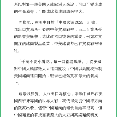
所以對於一般美國人或歐洲人來說，可口可樂造成
的生命威脅，可能遠比蓋達組織來得大。
同樣地，在美中針對「中國製造2025」計畫、
進出口貿易所引發的中美貿易戰裡，百工百業所受
的影響與衝擊，遠比政治口號來的重要，例如本文
關注的豬肉製品產業，中美豬農都已在貿易戰裡犧
牲。
「千萬不要小看吃，每一口都是戰爭。」從美國
對中國大幅課徵大豆進口關稅；中國以高關稅抵制
美國豬肉進口開始，戰爭已經落實在每天的餐桌
上。
這場以豬隻、大豆出口為核心，牽動中國巴西美
國西班牙等國的世界大戰，我們得先從中國單方面
的觀察出發。儘管中國豬肉的糧食自給率很高，但
中國豬隻的養成需要龐大的大豆與高粱豬飼料支