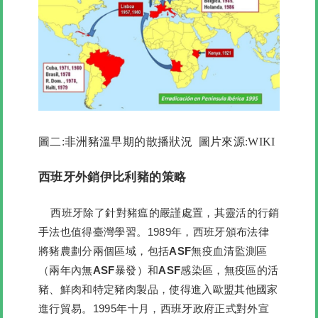
圖二:非洲豬溫早期的散播狀況 圖片來源:WIKI
西班牙外銷伊比利豬的策略
西班牙除了針對豬瘟的嚴謹處置，其靈活的行銷
手法也值得臺灣學習。1989年，西班牙頒布法律
將豬農劃分兩個區域，包括
ASF
無疫血清監測區
（兩年內無ASF
暴發）和ASF
感染區，
無疫區的活
豬、鮮肉和特定豬肉製品，使得進入歐盟其他國家
進行貿易。1995年十月，西班牙政府正式對外宣