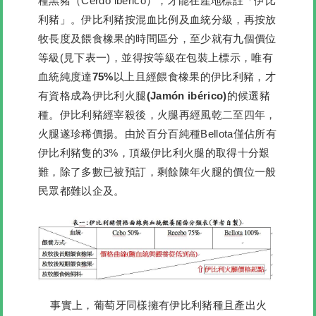
種黑豬（Cerdo ibérico），才能在產地標註「伊比
利豬」。伊比利豬按混血比例及血統分級，再按放
牧長度及餵食橡果的時間區分，至少就有九個價位
等級(見下表一)，並得按等級在包裝上標示，
唯有
血統純度達75%以上且經餵食橡果的伊比利豬，才
有資格成為伊比利火腿(Jamón ibérico)的候選豬
種。伊比利豬經宰殺後，火腿再經風乾二至四年，
火腿遂珍稀價揚。
由於百分百純種Bellota僅佔所有
伊比利豬隻的3%，頂級伊比利火腿的取得十分艱
難，除了多數已被預訂，剩餘陳年火腿的價位一般
民眾都難以企及。
事實上，葡萄牙同樣擁有伊比利豬種且產出火