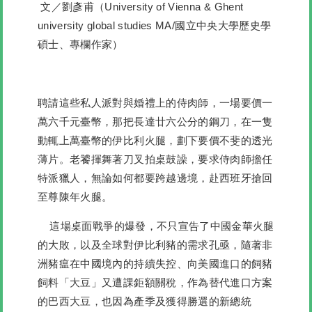
文／劉彥甫（University of Vienna & Ghent
university global studies MA/國立中央大學歷史學
碩士、專欄作家）
聘請這些私人派對與婚禮上的侍肉師，一場要價一
萬六千元臺幣，那把長達廿六公分的鋼刀，在一隻
動輒上萬臺幣的伊比利火腿，劃下要價不斐的透光
薄片。老饕揮舞著刀叉拍桌鼓譟，要求侍肉師擔任
特派獵人，無論如何都要跨越邊境，赴西班牙搶回
至尊陳年火腿。
這場桌面戰爭的爆發，不只宣告了中國金華火腿
的大敗，以及全球對伊比利豬的需求孔亟，隨著非
洲豬瘟在中國境內的持續失控、向美國進口的飼豬
飼料「大豆」又遭課鉅額關稅，作為替代進口方案
的巴西大豆，也因為產季及獲得勝選的新總統