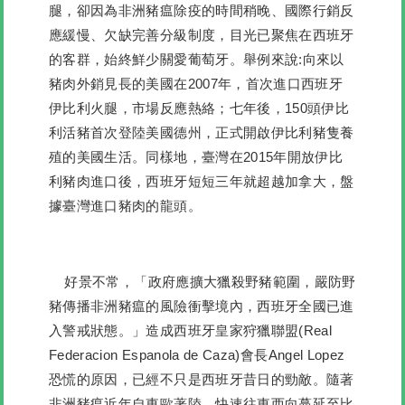
腿，卻因為非洲豬瘟除疫的時間稍晚、國際行銷反
應緩慢、欠缺完善分級制度，目光已聚焦在西班牙
的客群，始終鮮少關愛葡萄牙。舉例來說:向來以
豬肉外銷見長的美國在2007年，首次進口西班牙
伊比利火腿，市場反應熱絡；七年後，150頭伊比
利活豬首次登陸美國德州，正式開啟伊比利豬隻養
殖的美國生活。同樣地，臺灣在2015年開放伊比
利豬肉進口後，西班牙短短三年就超越加拿大，盤
據臺灣進口豬肉的龍頭。
好景不常，「政府應擴大獵殺野豬範圍，嚴防野
豬傳播非洲豬瘟的風險衝擊境內，西班牙全國已進
入警戒狀態。」造成西班牙皇家狩獵聯盟(Real
Federacion Espanola de Caza)會長Angel Lopez
恐慌的原因，已經不只是西班牙昔日的勁敵。隨著
非洲豬瘟近年自東歐著陸，快速往東西向蔓延至比