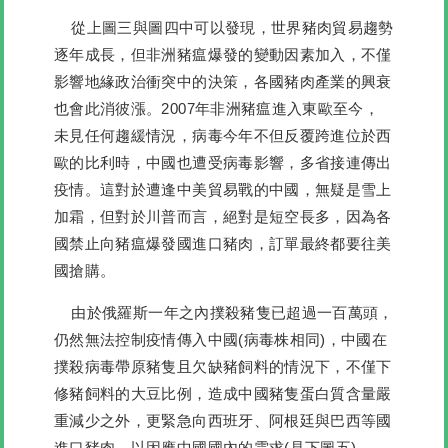
從上圖三與圖四中可以發現，世界豬肉貿易趨勢
逐年成長，但非洲豬瘟爆發的變動因素加入，不僅
影響地緣政治衝突中的決策，各國豬肉產業的興衰
也會此消彼漲。2007年非洲豬瘟進入東歐至今，
未見任何趨緩情況，病毒今年不但反覆跨進位於西
歐的比利時，中國也遭受病毒影響，多省接連傳出
疫情。這對於遭逢中美貿易戰的中國，無疑是雪上
加霜，但對於川普而言，絕對是短空長多，因為各
國禁止向豬瘟爆發國進口豬肉，訂單最終都要往美
國搶購。
由於俄羅斯一年之內撲殺豬隻已超過一百萬頭，
仍然無法控制疫情傳入中國(病毒株相同)，中國在
撲殺病毒帶原豬隻且欠缺豬飼料的情況下，不僅下
修豬飼料的大豆比例，造成中國豬隻蛋白質含量嚴
重減少之外，更緊急向西班牙、阿根廷與巴西等國
進口豬肉，以因應中國國內的需求(見下圖五)。