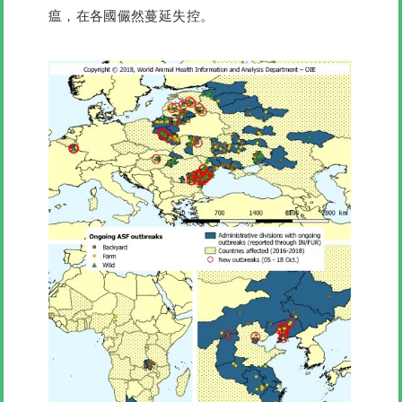
瘟，在各國儼然蔓延失控。