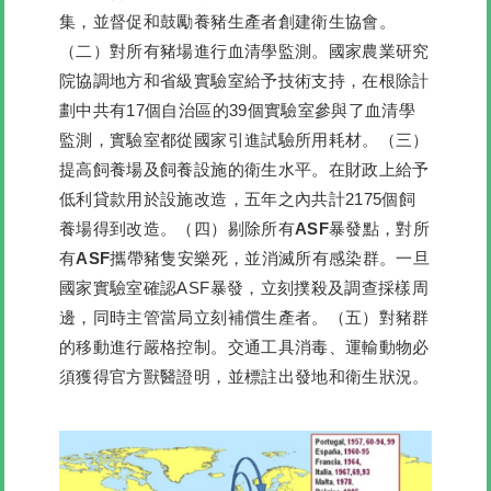
集，並督促和鼓勵養豬生產者創建衛生協會。
（二）對所有豬場進行血清學監測。
國家農業研究
院協調地方和省級實驗室給予技術支持，在根除計
劃中共有17個自治區的39個實驗室參與了血清學
監測，實驗室都從國家引進試驗所用耗材。
（三）
提高飼養場及飼養設施的衛生水平。
在財政上給予
低利貸款用於設施改造，五年之內共計2175個飼
養場得到改造。
（四）剔除所有ASF暴發點，對所
有ASF攜帶豬隻安樂死，並消滅所有感染群。
一旦
國家實驗室確認ASF暴發，立刻撲殺及調查採樣周
邊，同時主管當局立刻補償生產者。
（五）對豬群
的移動進行嚴格控制。
交通工具消毒、運輸動物必
須獲得官方獸醫證明，並標註出發地和衛生狀況。