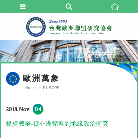
會員登入
台灣歐洲聯
會員登入(燈箱)
加入會員
忘記密碼
密碼修改
歐洲萬象
訂單查詢
Home
EUROPE
個人資料修改
會員登出
04
2018.Nov
填寫匯款通知
餐桌戰爭-從非洲豬瘟到地緣政治衝突