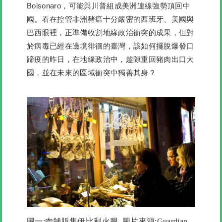
Bolsonaro，可能與川普組成美洲連線強勢頂回中
國。看在控管非洲豬瘟十分嚴密的西班牙、美國與
巴西眼裡，正準備收割地緣政治衝突的成果，但對
於病毒已經在邊境徘徊的臺灣，該如何擺脫爆發口
蹄疫的昨日，在地緣政治中，趁隙重回豬肉出口大
國，並在未來的區域衝突中獨善其身？
圖一:肉舖販售伊比利火腿 圖片來源:Guardian