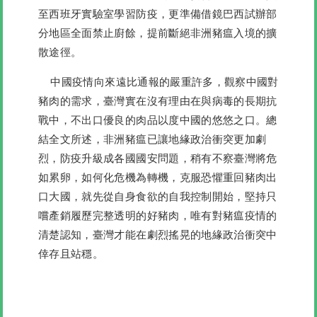
至西班牙實驗室學習防疫，更準備借鏡巴西試辦部
分地區全面禁止廚餘，提前斷絕非洲豬瘟入境的擴
散途徑。
中國疫情向來遠比通報的嚴重許多，觀察中國對
豬肉的需求，臺灣實在沒有理由在與病毒的長期抗
戰中，不出口優良的肉品以度中國的悠悠之口。總
結全文所述，非洲豬瘟已讓地緣政治衝突更加劇
烈，防疫升級成各國國安問題，稍有不察臺灣將危
如累卵，如何化危機為轉機，克服恐懼重回豬肉出
口大國，就先從自身食欲的自我控制開始，堅持只
嚐產銷履歷完整透明的好豬肉，唯有對豬瘟疫情的
清楚認知，臺灣才能在劇烈搖晃的地緣政治衝突中
倖存且站穩。