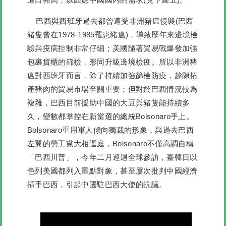
巴西與西班牙過去都曾遭受非洲豬瘟侵襲(巴西
豬隻曾在1978-1985罹患豬瘟)，導致歷年來邊境檢
驗與疫病控制非常仔細；美國隨著貿易戰爆發加強
包裹貨櫃的篩檢，形同升級邊境檢疫。所以非洲豬
瘟對西班牙而言，除了持續加強篩檢防疫，趁隙拓
產豬肉的貿易市場至關重要；但對於巴西情況較為
複雜，巴西目前援助中國的大豆與豬隻能持續多
久，變數都掌控在新當選的總統Bolsonaro手上。
Bolsonaro重用軍人傾向獨裁的形象，與過去巴西
左翼的勞工黨大相逕庭，Bolsonaro不僅高調自稱
「巴西川普」，今年二月巡迴全球參訪，臺韓日以
色列美國都列入重點對象，甚至屢次批判中國經濟
插手巴西，引起中國駐巴西大使的抗議。