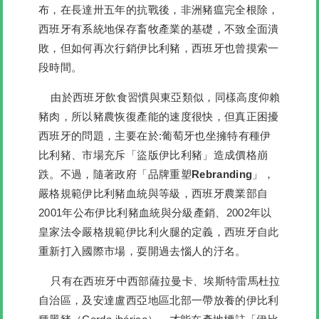
布，在長達卅五年的抗戰後，非洲豬瘟完全根除，
西班牙有系統地保存畜牧產業的基礎，不致全面潰
敗，但如何再次行銷伊比利豬，西班牙也曾摸索一
段時間。
由於西班牙飲食習慣與東亞類似，同樣高度仰賴
豬肉，所以豬農恢復產能的速度很快，但真正困擾
西班牙的問題，主要在於:葡萄牙也坐擁特有種伊
比利豬、市場充斥「盜版伊比利豬」造成價格崩
跌。不過，隨著政府
「品牌重塑Rebranding」
，
嚴格規範伊比利豬血統與等級，西班牙農業部自
2001年公布伊比利豬血統與分級產銷、2002年以
皇家法令嚴格規範伊比利火腿的定義，西班牙自此
重新打入國際市場，耍開過去惱人的汙名。
只有在西班牙中西部薩拉曼卡、埃斯特雷馬杜拉
自治區，及安達盧西亞地區北部一帶放養的伊比利