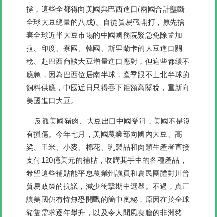
撐，這些全都得向美國與巴西進口(兩國合計壟斷
全球大豆總量的八成)。自從貿易戰開打，原先捨
棄全球近半大豆市場的中國國務院緊急免除孟加
拉、印度、寮國、韓國、斯里蘭卡的大豆進口關
稅、赴巴西商談大豆增量進口應對，但這些都緩不
應急，因為巴西位居南半球，產季跟不上北半球的
飼料供應，中國近日只得吞下鉅額高關稅，重新向
美國進口大豆。
反觀美國豬肉、大豆出口中國受阻，美國不是沒
有損傷。今年七月，美國農業部向國內大豆、高
粱、玉米、小麥、棉花、乳製品和肉類生產者直接
支付120億美元的補貼，收購其手中的各種產品，
希望這些補貼能平息農業州議員和農民團體對川普
貿易政策的抗議，減少衝擊期中選舉。不過，真正
讓美國仍有恃無恐開戰的箇中奧秘，原因在於全球
豬隻需求逐年攀升，以及令人聞風喪膽的非洲豬