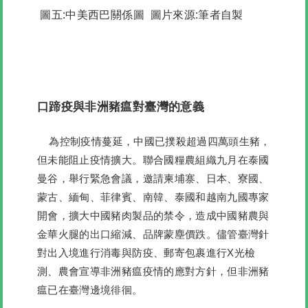
圖五:中美西巴關係圖 圖片來源:筆者自製
口蹄疫與非洲豬瘟對臺灣的意義
為控制疫情蔓延，中國已撲殺超過四萬頭生豬，
但未能阻止疫情擴大。聯合國糧農組織九月在泰國
曼谷，舉行緊急會議，邀請柬埔寨、日本、寮國、
蒙古、緬甸、菲律賓、南韓、泰國和越南九國專家
開會，擴大中國豬肉製品的禁令，造成中國豬農與
金華火腿的出口縮減、品牌蒙塵價跌。儘管臺灣針
對出入境進行消毒與防疫、郵寄包裹進行X光檢
測、農會宣導非洲豬瘟疫情的應對方針，但非洲豬
瘟已在臺灣邊境徘徊。