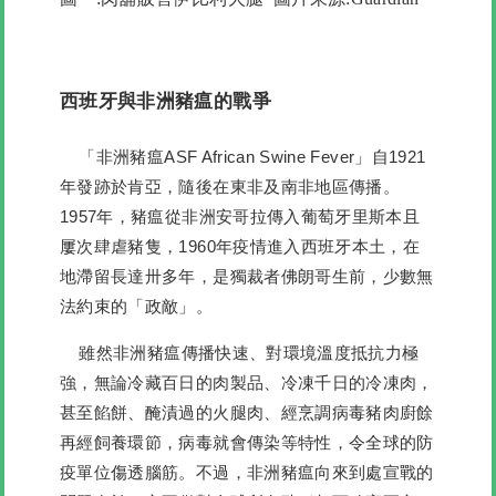
西班牙與非洲豬瘟的戰爭
「非洲豬瘟ASF African Swine Fever」自1921
年發跡於肯亞，隨後在東非及南非地區傳播。
1957年，豬瘟從非洲安哥拉傳入葡萄牙里斯本且
屢次肆虐豬隻，1960年疫情進入西班牙本土，在
地滯留長達卅多年，是獨裁者佛朗哥生前，少數無
法約束的「政敵」。
雖然非洲豬瘟傳播快速、對環境溫度抵抗力極
強，無論冷藏百日的肉製品、冷凍千日的冷凍肉，
甚至餡餅、醃漬過的火腿肉、經烹調病毒豬肉廚餘
再經飼養環節，病毒就會傳染等特性，令全球的防
疫單位傷透腦筋。不過，非洲豬瘟向來到處宣戰的