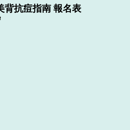
美背抗痘指南 報名表
❗