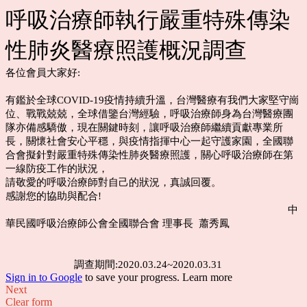
呼吸治療師執行嚴重特殊傳染
性肺炎醫療照護概況調查
各位會員大家好:
有鑑於全球COVID-19疫情持續升溫，台灣醫療有我們大家堅守崗
位、戰戰兢兢，全球借鑒台灣經驗，呼吸治療師身為台灣醫療團
隊亦備感驕傲，現在關鍵時刻，讓呼吸治療師繼續貢獻專業所
長，關懷社會安心平穩，與疫情指揮中心一起守護家園，全國聯
合會擬針對嚴重特殊傳染性肺炎醫療照護，關心呼吸治療師在第
一線防疫工作的狀況，
請敬愛的呼吸治療師對自己的狀況，真誠回覆。
感謝您的協助與配合!
中
華民國呼吸治療師公會全國聯合會 理事長 蕭秀鳳
調查期間:2020.03.24~2020.03.31
Sign in to Google
to save your progress.
Learn more
Next
Clear form