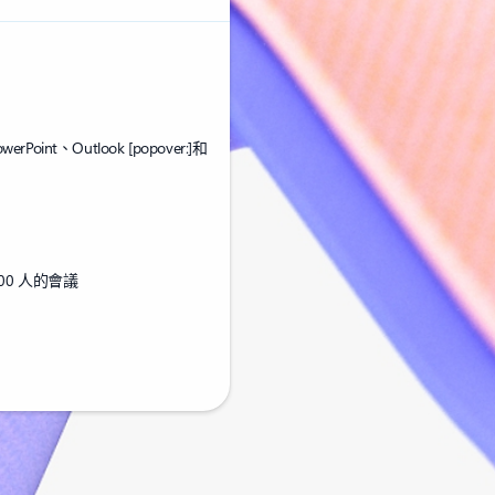
owerPoint、Outlook
[popover:]
和
300 人的會議