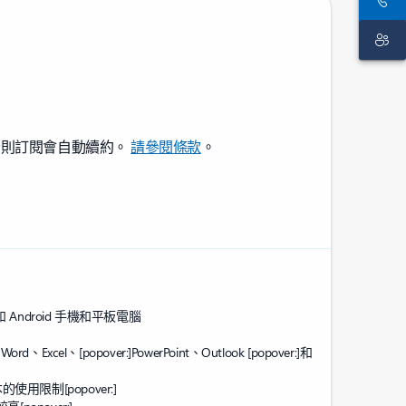
消，否則訂閱會自動續約。
請參閱條款
。
和 Android 手機和平板電腦
Word、Excel、
[popover:]
PowerPoint、Outlook
[popover:]
和
版本的使用限制
[popover:]