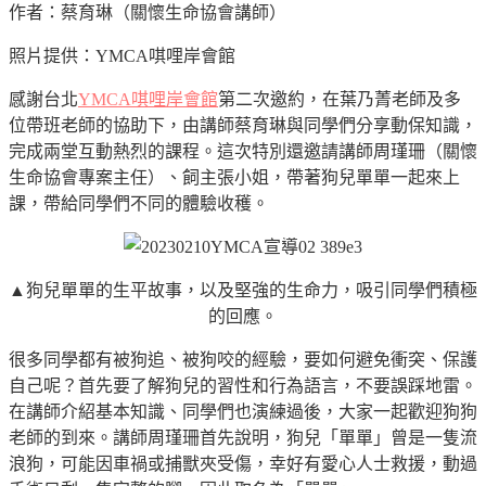
作者：蔡育琳（關懷生命協會講師）
照片提供：YMCA唭哩岸會館
感謝台北
YMCA唭哩岸會館
第二次邀約，在葉乃菁老師及多
位帶班老師的協助下，由講師蔡育琳與同學們分享動保知識，
完成兩堂互動熱烈的課程。這次特別還邀請講師周瑾珊（關懷
生命協會專案主任）、飼主張小姐，帶著狗兒單單一起來上
課，帶給同學們不同的體驗收穫。
▲狗兒單單的生平故事，以及堅強的生命力，吸引同學們積極
的回應。
很多同學都有被狗追、被狗咬的經驗，要如何避免衝突、保護
自己呢？首先要了解狗兒的習性和行為語言，不要誤踩地雷。
在講師介紹基本知識、同學們也演練過後，大家一起歡迎狗狗
老師的到來。講師周瑾珊首先說明，狗兒「單單」曾是一隻流
浪狗，可能因車禍或捕獸夾受傷，幸好有愛心人士救援，動過