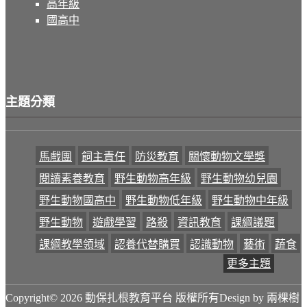
高年級
國高中
主題分類
馬戲團
飼主責任
防災教育
關懷動物文學獎
閱讀素養教育
野生動物高年級
野生動物幼兒園
野生動物國高中
野生動物低年級
野生動物中年級
野生動物
遊戲學習
路殺
資訊教育
課綱議題
課綱教學領域
認養代替購買
認識動物
藝術
蔬食
更多主題
Copyright© 2026 動保扎根教育平台 版權所有
Design by 兩棵樹