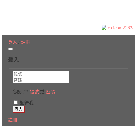
登入
/
註冊
登入
忘記了?
帳號
或
密碼
記得我
註冊