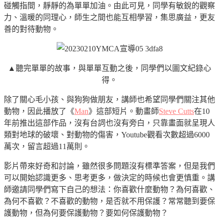
碰觸指間，靜靜的為單單加油。由此可見，同學有敏銳的觀察
力、溫暖的同理心，師生之間也能互相學習，集思廣益，更友
善的對待動物。
▲聽完單單的故事，與單單互動之後，同學們以圖文紀錄心
得。
除了關心毛小孩、與狗狗做朋友，講師也希望同學們關注其他
動物，因此播放了《
Man
》這部短片。動畫師
Steve Cutts
在10
年前推出這部作品，沒有台詞也沒有旁白，只靠畫面就呈現人
類對地球的破壞、對動物的傷害，Youtube觀看次數超過6000
萬次，留言超過11萬則。
影片帶來好奇和討論，雖然很多問題沒有標準答案，但是我們
可以開始認識更多、思考更多，做決定的時候也會更慎重。講
師邀請同學們寫下自己的想法：你喜歡什麼動物？為何喜歡、
為何不喜歡？不喜歡的動物，是否就不用保護？常常聽到要保
護動物，但為何要保護動物？要如何保護動物？