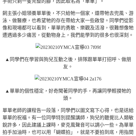
手術只剩一隻完整的腳，因此取名為「單單」。
飼主張小姐領養單單後，不只給牠一個家，還帶牠去兜風、游
泳、做醫療，也希望牠的存在帶給大家一些啟發。同學們從影
像和現場都可以看到，單單的勇敢、樂觀及活潑，很難想像牠
遭遇過多少痛苦，從動物身上，我們能學到的很多也很深刻。
▲同學們在學習與狗兒互動之後，排隊跟單單打招呼、做朋
友。
▲單單的個性穩定，好奇聞著同學的手，再讓同學輕摸牠的
頭。
單單老師的課程告一段落，同學們以圖文寫下心得，也是送給
單單的祝福。有一位同學特別提醒講師，狗兒的聽覺比人類敏
銳許多，因此建議上課時，麥克風聲音可以調小一些。為單單
拍手加油時，也可以用「蝴蝶拍」，就是不要拍到底，用指間