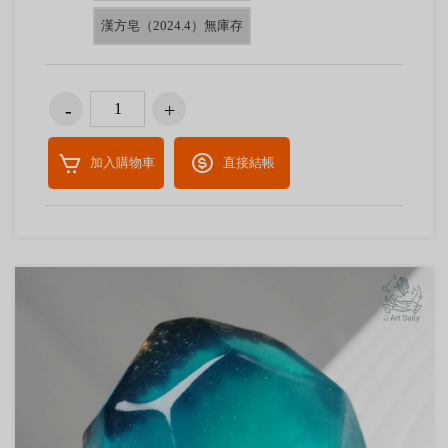
漢方皂（2024.4）無庫存
加入購物車
直接結帳