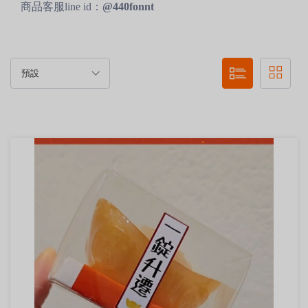
商品客服line id：
@440fonnt