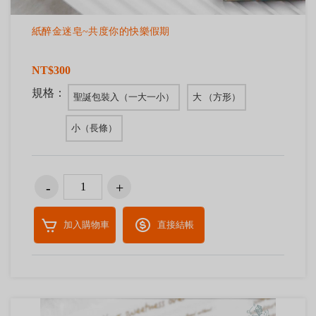
紙醉金迷皂~共度你的快樂假期
NT$300
規格：
聖誕包裝入（一大一小）
大 （方形）
小（長條）
加入購物車
直接結帳