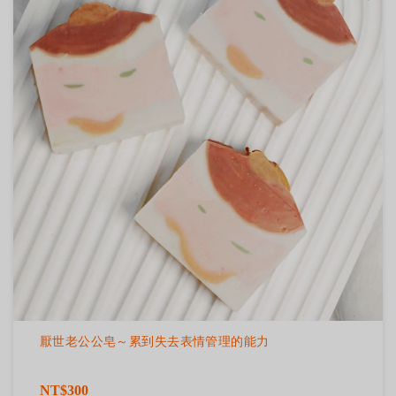
厭世老公公皂～累到失去表情管理的能力
NT$300