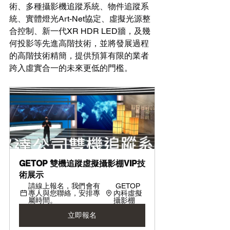
術、多種攝影機追蹤系統、物件追蹤系
統、實體燈光Art-Net協定、虛擬光源整
合控制、新一代XR HDR LED牆，及幾
何投影等先進高階技術，並將發展過程
的高階技術精簡，提供預算有限的業者
跨入虛實合一的未來更低的門檻。
GETOP 雙機追蹤虛擬攝影棚VIP技
術展示
請線上報名，我們會有
 GETOP 
專人與您聯絡，安排專
內科虛擬
屬時間。 
攝影棚
立即報名