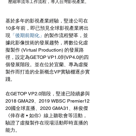
壓縮串流等工作流程，導入台灣影視產業。
基於多年的影視產業經驗，堅達公司在
10多年前，即已預見全球影視產業將出
現
「後期前期化」
的製作流程變革，並
據此影像技術的發展趨勢，將數位化虛
擬製作 (Virtual Production) 的發展路
徑，設定為GETOP VP1.0到VP4.0的四
個發展階段。並在位於宜蘭、專為虛擬
製作而打造的全新概念VP實驗棚逐步實
踐。
在GETOP VP2.0階段，堅達已陸續參與
2018 GMA29、2019 WBSC Premier12 
20國全球直播、2020 GMA31、林俊傑
《倖存者 • 如你》線上聽歌會等活動，
驗證了虛擬製作在現場活動即時直播的
能力。