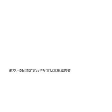
航空用5軸穩定雲台搭配重型車用減震架