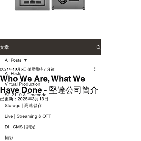
Accusys
Sonnet
Carry
Single-
2
Module
Desktop
雙
Enclosure
文章
硬
單
碟
模
陣
組
All Posts
列
桌
系
上
2021年10月6日
讀畢需時 7 分鐘
統
型
All Posts
Who We Are, What We
擴
充
Virtual Production
機
Have Done - 堅達公司簡介
箱
ST 2110 & Timecode
已更新：
2025年3月13日
Storage | 高速儲存
Live | Streaming & OTT
DI | CMS | 調光
攝影