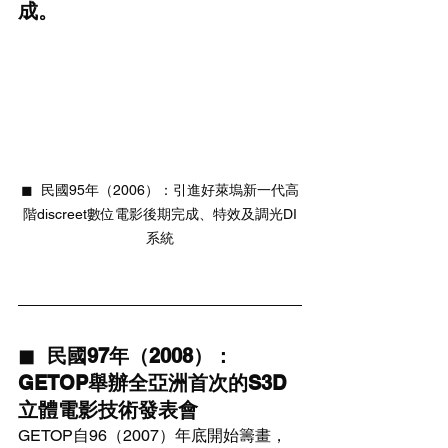
成。
◼  民國95年（2006）：引進好萊塢新一代高
階discreet數位電影後期完成、特效及調光DI
系統
◼  民國97年（2008）：
GETOP舉辦全亞洲首次的S3D
立體電影技術發表會
GETOP自96（2007）年底開始籌畫，