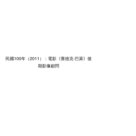
民國100年（2011）：電影《賽德克·巴萊》後
期影像顧問