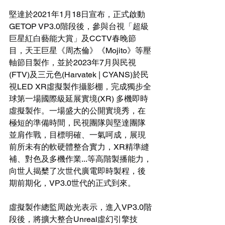
堅達於2021年1月18日宣布，正式啟動
GETOP VP3.0階段後，參與台視「超級
巨星紅白藝能大賞」及CCTV春晚節
目，天王巨星《周杰倫》《Mojito》等壓
軸節目製作，並於2023年7月與民視
(FTV)及三元色(Harvatek | CYANS)於民
視LED XR虛擬製作攝影棚，完成獨步全
球第一場國際級延展實境(XR) 多機即時
虛擬製作。一場盛大的公開實境秀，在
極短的準備時間，民視團隊與堅達團隊
並肩作戰，目標明確、一氣呵成，展現
前所未有的軟硬體整合實力，XR精準縫
補、對色及多機作業...等高階製播能力，
向世人揭櫫了次世代廣電即時製程，後
期前期化，VP3.0世代的正式到來。
虛擬製作總監周啟光表示，進入VP3.0階
段後，將擴大整合Unreal虛幻引擎技