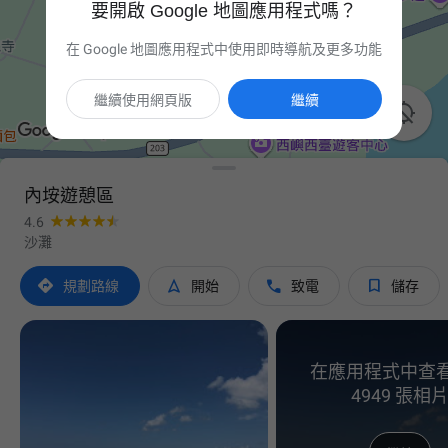
要開啟 Google 地圖應用程式嗎？
在 Google 地圖應用程式中使用即時導航及更多功能
繼續使用網頁版
繼續

內垵遊憩區
4.6
沙灘




規劃路線
開始
致電
儲存
在應用程式中查
4949 張相