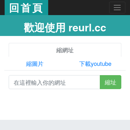
回首頁
歡迎使用 reurl.cc
縮網址
縮圖片
下載youtube
縮址