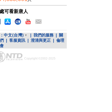
處可看新唐人
：
中文(台灣)
|
我們的服務
|
關
們
|
客服資訊
|
澄清與更正
|
倫理
會
Copyright ©2002-2025