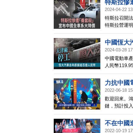
特斯拉慘
2024-04-22 13
特斯拉召開法
特斯拉營運明
（Bloomb
車企競爭，
中國恆大
模式。
2024-03-28 17
中國電動車
人民幣119.
原因，天津工
1108.4
力抗中國
組、融資計
2022-06-18 15
歡迎回來。
鏈，預計投入
還將依據台
不在中國
2022-10-19 17