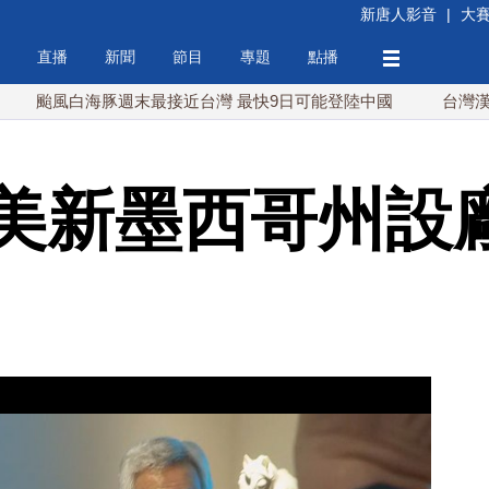
新唐人影音
|
大
直播
新聞
節目
專題
點播
白海豚週末最接近台灣 最快9日可能登陸中國
台灣漢光首結合
美新墨西哥州設廠