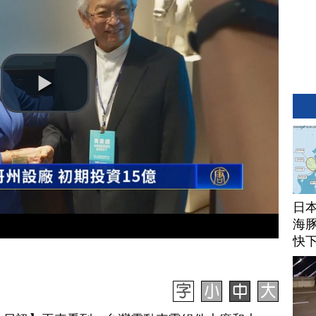
日
海豚
快