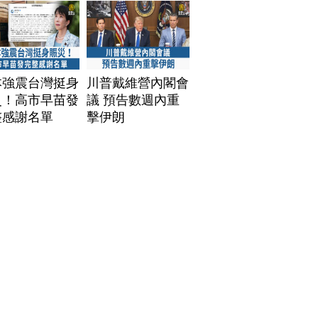
本強震台灣挺身
川普戴維營內閣會
災！高市早苗發
議 預告數週內重
整感謝名單
擊伊朗