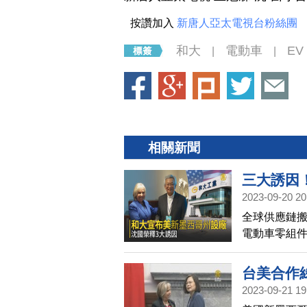
按讚加入
新唐人亞太電視台粉絲團
和大
電動車
EV
|
|
相關新聞
三大誘因
2023-09-20 20
全球供應鏈
電動車零組
下午記者會表
也出席見證
台美合作
2023-09-21 19