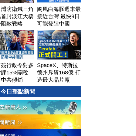
台灣防衛鐵三角
颱風白海豚週末最
光首封淡江大橋
接近台灣 最快9日
證阻敵戰略
可能登陸中國
普簽行政令對多
SpaceX、特斯拉
課15%關稅
德州斥資168億 打
堵中共傾銷
造最大晶片廠
Terafab
今日整點新聞