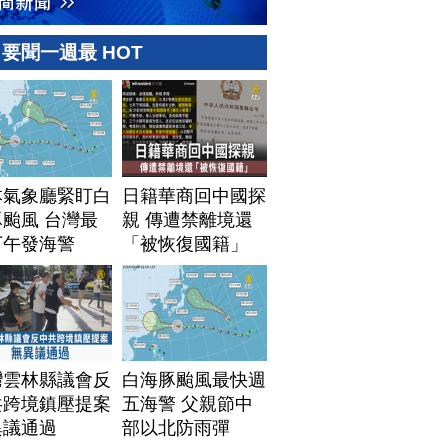
要聞一週最 HOT
本氣象廳緊盯白
日籍華商回中國探
颱風 台灣最
親 傳遭禁離境還
下午發海警
「被恢復國籍」
灣雲林縣議會反
白海豚颱風最快週
共跨境鎮壓提案
五海警 父親節中
異議通過
部以北防雨彈