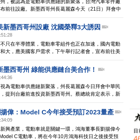
哥州，被認為是電動車供應鏈的新聚落，台灣汽車零件廠
布前往設廠。新墨西哥州長葛麗森今天（21日）拜會中
蔡英文，邀請訪美見證夥伴關係。
美新墨西哥州設廠 沈國榮釋3大誘因
:51:28
，不只在半導體業，電動車零組件也正在加速，國內電動
廠和大，應美國客戶需求，下午舉行記者會，宣布前往美
初期投資金額15億新台幣，新墨西哥州州長葛麗森，也
證。
新墨西哥州 綠能供應鏈台美合作！
:44:36
被視為電動車供應鏈新聚落，州長葛麗森今日拜會中華民
文，提到台廠前進投資新墨西哥州。蔡總統肯定表示，新
成為台美綠能產業鏈合作的典範。
劉揚偉：Model C今年接受預訂2023量產
:34:09
入新興產業，電動車就是關鍵一環，鴻海董事長劉揚偉今
目
，Model C電動車，將在今年10月鴻海科技日之後接受預
4