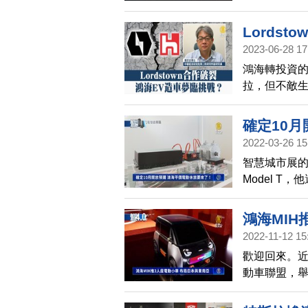
訂，也就代
強調通膨問
Lords
2023-06-28 17
鴻海轉投資的
拉，但不敵
院副研究員戴
面？是否也
確定10
是這麼容易
2022-03-26 15
智慧城市展
Model T
後接受預訂
觀，但強調
鴻海MIH
2022-11-12 15
歡迎回來。近
動車聯盟，舉
型電動車，預
度。