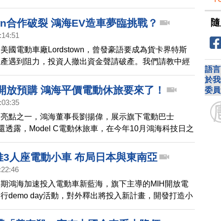
表即將步入量產，整體產業市況，劉揚偉是審慎樂觀，但
題可能是最大變數。
隨
town合作破裂 鴻海EV造車夢臨挑戰？
:14:51
美國電動車廠Lordstown，曾發豪語要成為貨卡界特斯
生產遇到阻力，投資人撤出資金聲請破產。我們請教中經
語言
志言博士，怎麼看鴻海和Lordstown從合作到破局的局
於我
凸顯電動車產業難以進攻，要成為下一個特斯拉，其實不
月開放預購 鴻海平價電動休旅要來了！
委員
？
:03:35
的亮點之一，鴻海董事長劉揚偉，展示旗下電動巴士
，他還透露，Model C電動休旅車，在今年10月鴻海科技日之
，意味著步入量產階段。對於整體市況，劉揚偉是審慎樂
通膨問題可能是最大變數。
推3人座電動小車 布局日本與東南亞
:22:46
期鴻海加速投入電動車新藍海，旗下主導的MIH開放電
行demo day活動，對外釋出將投入新計畫，開發打造小
計2023年底亮相，目標市場對準日本、東南亞還有印