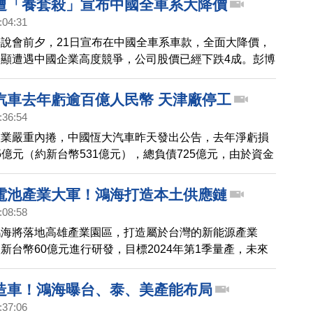
遭「養套殺」宣布中國全車系大降價
:04:31
說會前夕，21日宣布在中國全車系車款，全面大降價，
顯遭遇中國企業高度競爭，公司股價已經下跌4成。彭博
erg）前專欄作家史密斯（Noah Smith）撰文指出，因中國
導致特斯拉前景籠罩陰影，揭露中共對於外商「養套殺」
汽車去年虧逾百億人民幣 天津廠停工
:36:54
產業嚴重內捲，中國恆大汽車昨天發出公告，去年淨虧損
95億元（約新台幣531億元），總負債725億元，由於資金
廠暫停生產。截至2023年12月31日，集團累計虧損
1億元，集團強調，是否能夠持續經營，將取決於能否完成重
電池產業大軍！鴻海打造本土供應鏈
劃。
:08:58
鴻海將落地高雄產業園區，打造屬於台灣的新能源產業
新台幣60億元進行研發，目標2024年第1季量產，未來
灣國產化電芯的市場需求，持續擴充。
造車！鴻海曝台、泰、美產能布局
:37:06