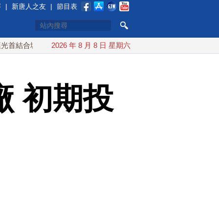
賽
|
新唐人之友
|
節目表
城鎮演習 AIT連續發文讚「韌性台灣」
2026 年 8 月 8 日 星期六
搞分化？美情報：普京
 初期投