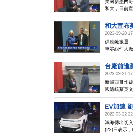
美國新墨西
和大，日前宣
華民國總統
和大宣布
2023-09-20 17
供應鏈搬遷
車零組件大
國投資設廠，
一同出席見
台廠前進
2023-09-21 17
新墨西哥州
國總統蔡英
墨西哥州將
EV加速 
2022-03-22 22
鴻海傳出切
(22)日表示