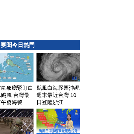
要聞今日熱門
本氣象廳緊盯白
颱風白海豚襲沖繩
颱風 台灣最
週末最近台灣 10
下午發海警
日登陸浙江