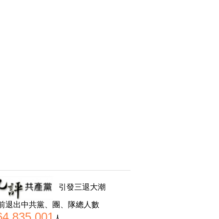
引發三退大潮
前退出中共黨、團、隊總人數
64,835,001
人