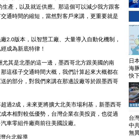
的生產，以及就近供應。那這個可以減少我方跟客
有交通時間的縮短，當然對客戶來講，更重要就是
廠2.0版本，以智慧工廠、大量導入自動化機制，
已經成為新底特律！
日
洲尤其是北墨的這一邊，墨西哥北方跟美國的南
海豚
，那這樣子交通時間大概，我們計算起來大概都在
快
運送的部分，對我們來講在那邊設廠等於跟墨西哥
超過2成，未來更將擴大北美市場利基，新墨西哥
電成本相對較低優勢，台灣企業在美投資，也從過
台
多汽車零組件廠商前往美國設廠。
中
無
台灣台北報導