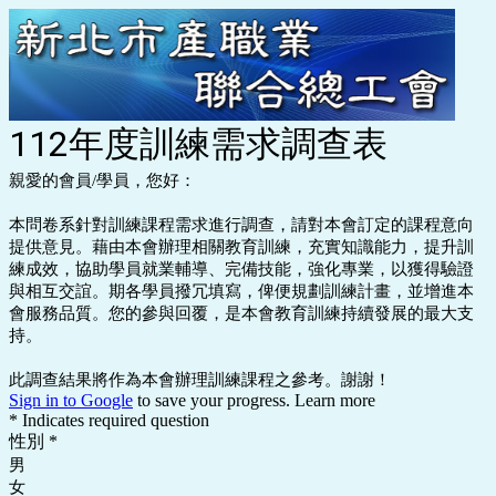
112年度訓練需求調查表
親愛的會員/學員，您好：
本問卷系針對訓練課程需求進行調查，請對本會訂定的課程意向
提供意見。藉由本會辦理相關教育訓練，充實知識能力，提升訓
練成效，協助學員就業輔導、完備技能，強化專業，以獲得驗證
與相互交誼。期各學員撥冗填寫，俾便規劃訓練計畫，並增進本
會服務品質。您的參與回覆，是本會教育訓練持續發展的最大支
持。
此調查結果將作為本會辦理訓練課程之參考。謝謝！
Sign in to Google
to save your progress.
Learn more
* Indicates required question
性別
*
男
女