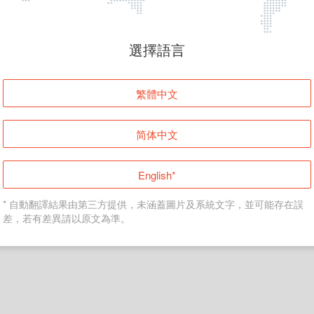
頁面無法顯示
選擇語言
發生錯誤！請登入並再試一次或回到主頁。
繁體中文
登入
简体中文
返回首頁
English*
* 自動翻譯結果由第三方提供，未涵蓋圖片及系統文字，並可能存在誤
差，若有差異請以原文為準。