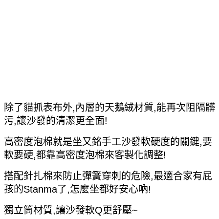
除了貓抓表布外,內層的天鵝絨材質,能再次阻隔髒
污,讓沙發的清潔更全面!
高密度泡棉就是坐又銘手工沙發軟硬度的關鍵,要
軟要硬,都靠高密度泡棉來客製化調整!
搭配針扎棉來防止彈簧穿刺的危險,最適合家有屁
孩的Stanma了,怎麼坐都好安心吶!
獨立筒材質,讓沙發軟Q更舒壓~