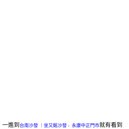
一進到
就有看到
台南沙發 ｜坐又銘沙發 - 永康中正門市