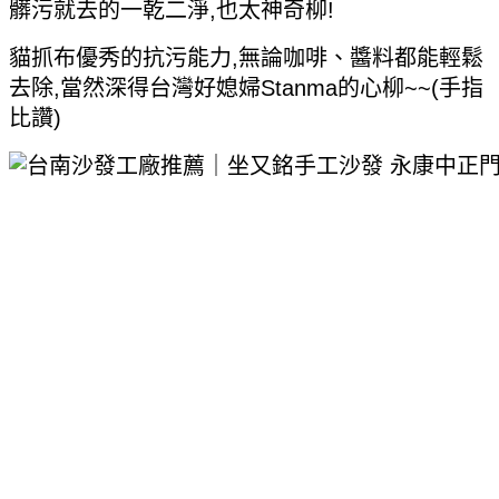
髒污就去的一乾二淨,也太神奇柳!
貓抓布優秀的抗污能力,無論咖啡、醬料都能輕鬆
去除,當然深得台灣好媳婦Stanma的心柳~~(手指
比讚)