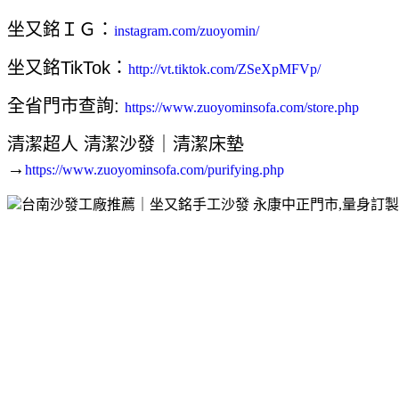
坐又銘ＩＧ：
instagram.com/zuoyomin/
坐又銘TikTok：
http://vt.tiktok.com/ZSeXpMFVp/
全省門市查詢:
https://www.zuoyominsofa.com/store.php
清潔超人 清潔沙發｜清潔床墊 
→
https://www.zuoyominsofa.com/purifying.php