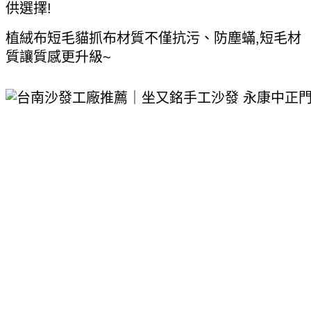
供選擇!
植絨布短毛貓抓布材質不僅抗污、防塵蟎,短毛材
質讓質感更升級~